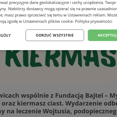
wać precyzyjne dane geolokalizacyjne i cechy urządzenia. Twoje
tryny. Niektórzy dostawcy mogą opierać się na prawnie uzasadnio
ie; masz prawo sprzeciwić się temu w
Ustawieniach reklam
. Może
woją zgodę w
Ustawieniach plików cookie
.
Polityka prywatności
EGÓŁY
ODRZUĆ WSZYSTKIE
AKCEPTUJ
Wydajność
Targetowanie
Funkcjonalność
Ni
ezbędne
Wydajność
Targetowanie
Funkcjonalność
Niesklasyfikow
wicach wspólnie z Fundacją Bajtel – 
ie umożliwiają korzystanie z podstawowych funkcji strony internetowej, takich jak log
 oraz kiermasz ciast. Wydarzenie odbę
Bez niezbędnych plików cookie nie można prawidłowo korzystać ze strony internetowe
y na leczenie Wojtusia, podopiecznego
Okres
Provider
/
Domena
Opis
przechowywania