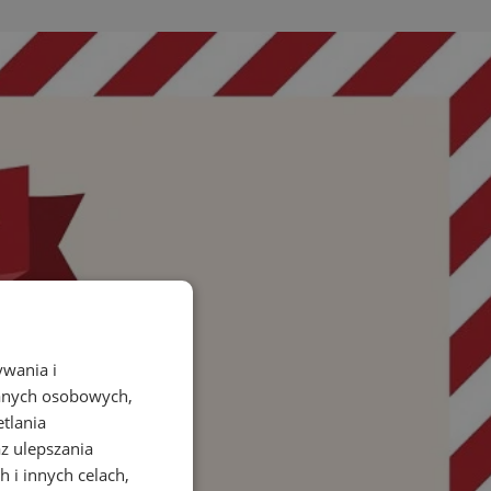
ywania i
danych osobowych,
etlania
az ulepszania
 i innych celach,