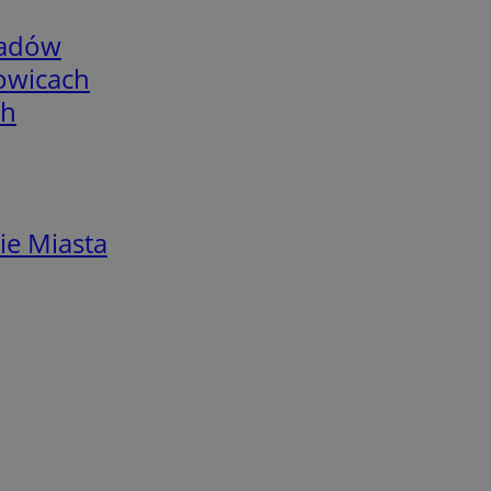
adów
łowicach
ch
ie Miasta