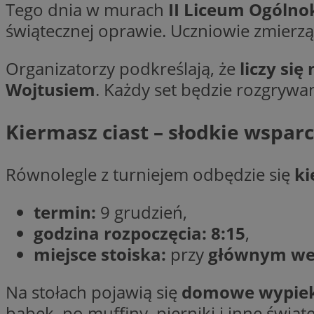
__cf_bm
Tego dnia w murach
II Liceum Ogóln
świątecznej oprawie. Uczniowie zmierzą
VISITOR_PRIVACY_
Organizatorzy podkreślają, że
liczy się
Wojtusiem
. Każdy set będzie rozgrywa
Kiermasz ciast – słodkie wsparc
Równolegle z turniejem odbędzie się
ki
Nazwa
Pro
Nazwa
Nazwa
Do
Nazwa
openstat_gid
termin:
9 grudzień,
sa-user-id-v3
google_push
.bi
WMF-Uniq
TDID
godzina rozpoczęcia:
8:15
,
ustat_Xer121962iw
miejsce stoiska:
przy
głównym wej
openstat_cwX7xx1t
ADK_EX_11
tt_viewer
Na stołach pojawią się
domowe wypieki
c
__mguid_
babek, po muffiny, pierniki i inne świąt