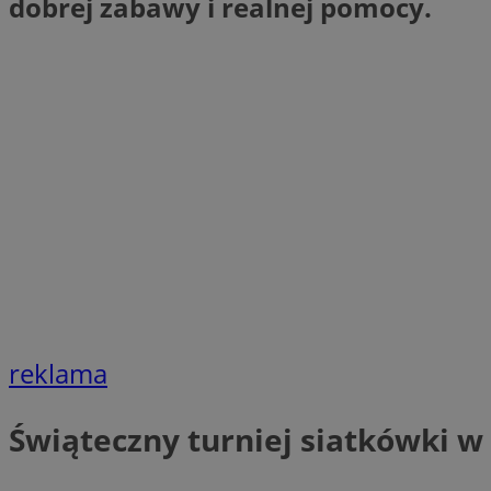
dobrej zabawy i realnej pomocy.
SessID
QeSessID
MvSessID
euds
li_gc
suid
INGRESSCOOKIE
reklama
CookieScriptConse
Świąteczny turniej siatkówki w 