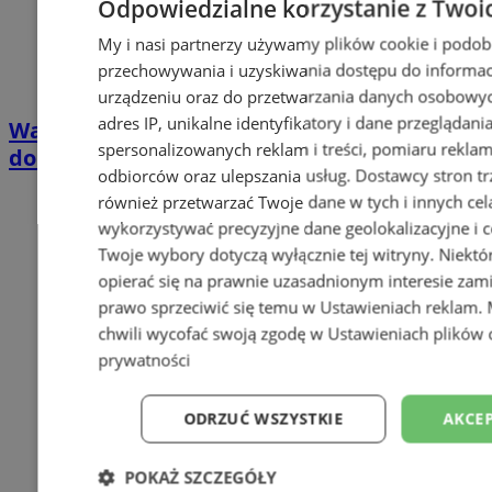
Odpowiedzialne korzystanie z Twoi
My i nasi partnerzy używamy plików cookie i podob
przechowywania i uzyskiwania dostępu do informac
urządzeniu oraz do przetwarzania danych osobowych
adres IP, unikalne identyfikatory i dane przeglądani
Wakacyjny wypoczynek nad Bałtykiem w
spersonalizowanych reklam i treści, pomiaru reklam i
domkach Szmaragdowe Morze
odbiorców oraz ulepszania usług.
Dostawcy stron tr
również przetwarzać Twoje dane w tych i innych cel
wykorzystywać precyzyjne dane geolokalizacyjne i c
Twoje wybory dotyczą wyłącznie tej witryny. Niekt
opierać się na prawnie uzasadnionym interesie zami
prawo sprzeciwić się temu w
Ustawieniach reklam
.
chwili wycofać swoją zgodę w
Ustawieniach plików 
prywatności
ODRZUĆ WSZYSTKIE
AKCEP
POKAŻ SZCZEGÓŁY