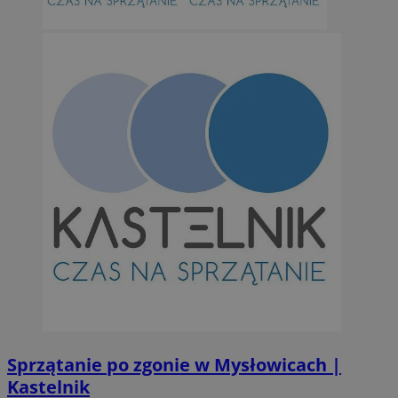
suid
1 r
Simplifi Holdings
Inc.
.simpli.fi
INGRESSCOOKIE
Ses
NGINX Inc.
bh.contextweb.com
CookieScriptConsent
1 r
CookieScript
m-ce.pl
Sprzątanie po zgonie w Mysłowicach |
Kastelnik