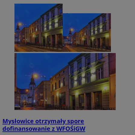
Mysłowice otrzymały spore
dofinansowanie z WFOŚiGW