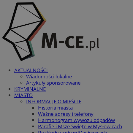
AKTUALNOŚCI
Wiadomości lokalne
Artykuły sponsorowane
KRYMINALNE
MIASTO
INFORMACJE O MIEŚCIE
Historia miasta
Ważne adresy i telefony
Harmonogram wywozu odpadów
Parafie i Msze Święte w Mysłowicach
Rozkłady jazdy w Mysłowicach