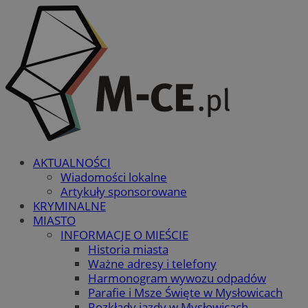
AKTUALNOŚCI
Wiadomości lokalne
Artykuły sponsorowane
KRYMINALNE
MIASTO
INFORMACJE O MIEŚCIE
Historia miasta
Ważne adresy i telefony
Harmonogram wywozu odpadów
Parafie i Msze Święte w Mysłowicach
Rozkłady jazdy w Mysłowicach