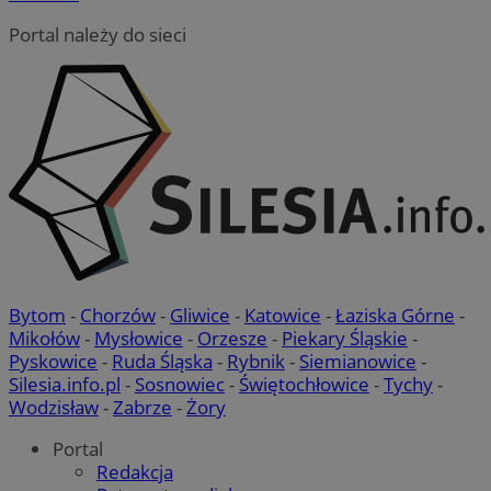
Portal należy do sieci
Bytom
-
Chorzów
-
Gliwice
-
Katowice
-
Łaziska Górne
-
Mikołów
-
Mysłowice
-
Orzesze
-
Piekary Śląskie
-
Pyskowice
-
Ruda Śląska
-
Rybnik
-
Siemianowice
-
Silesia.info.pl
-
Sosnowiec
-
Świętochłowice
-
Tychy
-
Wodzisław
-
Zabrze
-
Żory
Portal
Redakcja