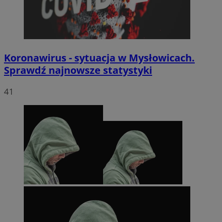
Koronawirus - sytuacja w Mysłowicach.
Sprawdź najnowsze statystyki
41