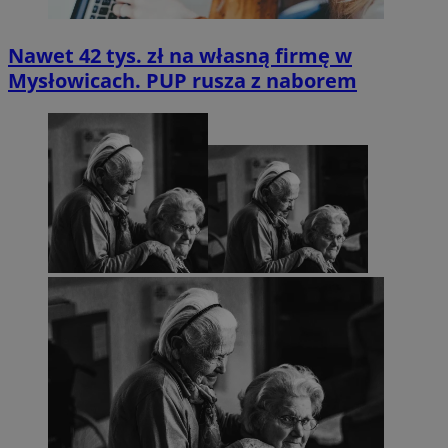
Nawet 42 tys. zł na własną firmę w
Mysłowicach. PUP rusza z naborem