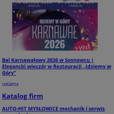
Bal Karnawałowy 2026 w Sosnowcu |
Elegancki wieczór w Restauracji „Idziemy w
Góry”
reklama
Katalog firm
AUTO-HIT MYSŁOWICE mechanik i serwis