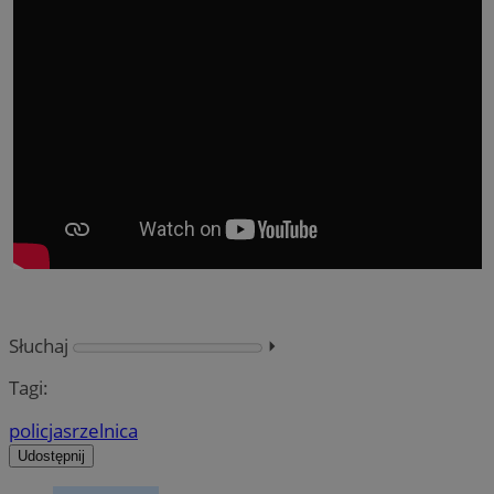
Słuchaj
⏵︎
Tagi:
policja
srzelnica
Udostępnij