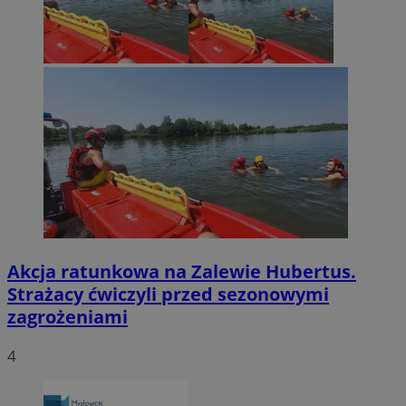
Akcja ratunkowa na Zalewie Hubertus.
Strażacy ćwiczyli przed sezonowymi
zagrożeniami
4