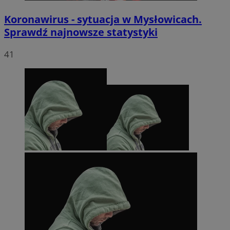
Koronawirus - sytuacja w Mysłowicach.
Sprawdź najnowsze statystyki
41