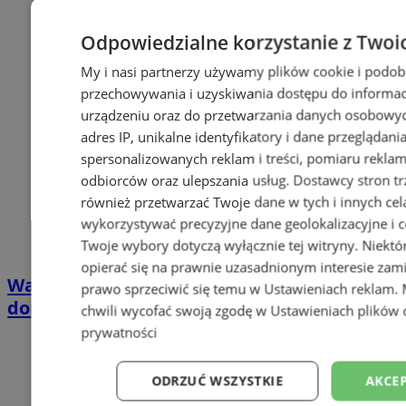
Odpowiedzialne korzystanie z Twoi
My i nasi partnerzy używamy plików cookie i podob
przechowywania i uzyskiwania dostępu do informac
urządzeniu oraz do przetwarzania danych osobowych
adres IP, unikalne identyfikatory i dane przeglądani
spersonalizowanych reklam i treści, pomiaru reklam i
odbiorców oraz ulepszania usług.
Dostawcy stron tr
również przetwarzać Twoje dane w tych i innych cel
wykorzystywać precyzyjne dane geolokalizacyjne i c
Twoje wybory dotyczą wyłącznie tej witryny. Niekt
opierać się na prawnie uzasadnionym interesie zami
Wakacyjny wypoczynek nad Bałtykiem w
prawo sprzeciwić się temu w
Ustawieniach reklam
.
domkach Szmaragdowe Morze
chwili wycofać swoją zgodę w
Ustawieniach plików 
prywatności
ODRZUĆ WSZYSTKIE
AKCEP