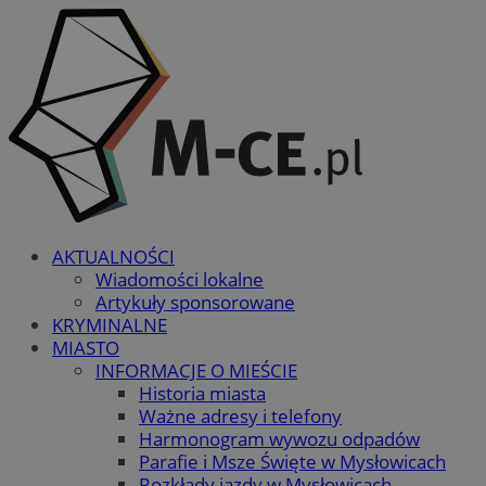
AKTUALNOŚCI
Wiadomości lokalne
Artykuły sponsorowane
KRYMINALNE
MIASTO
INFORMACJE O MIEŚCIE
Historia miasta
Ważne adresy i telefony
Harmonogram wywozu odpadów
Parafie i Msze Święte w Mysłowicach
Rozkłady jazdy w Mysłowicach