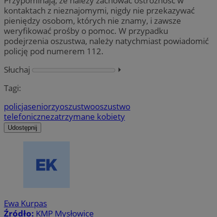
Przypominają, że należy zachować ostrożność w
kontaktach z nieznajomymi, nigdy nie przekazywać
pieniędzy osobom, których nie znamy, i zawsze
weryfikować prośby o pomoc. W przypadku
podejrzenia oszustwa, należy natychmiast powiadomić
policję pod numerem 112.
Słuchaj
⏵︎
Tagi:
policja
seniorzy
oszustwo
oszustwo
telefoniczne
zatrzymane kobiety
Udostępnij
Ewa Kurpas
Źródło:
KMP Mysłowice