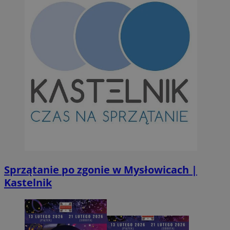
INGRESSCOOKIE
Ses
NGINX Inc.
bh.contextweb.com
CookieScriptConsent
1 r
CookieScript
m-ce.pl
Sprzątanie po zgonie w Mysłowicach |
Kastelnik