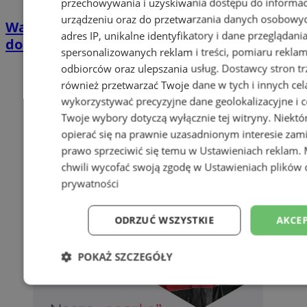
przechowywania i uzyskiwania dostępu do informac
urządzeniu oraz do przetwarzania danych osobowych
Wakacyjny wypoczynek nad Bałtykiem w
adres IP, unikalne identyfikatory i dane przeglądani
domkach Szmaragdowe Morze
spersonalizowanych reklam i treści, pomiaru reklam i
odbiorców oraz ulepszania usług.
Dostawcy stron tr
również przetwarzać Twoje dane w tych i innych cel
wykorzystywać precyzyjne dane geolokalizacyjne i c
Twoje wybory dotyczą wyłącznie tej witryny. Niekt
opierać się na prawnie uzasadnionym interesie zami
prawo sprzeciwić się temu w
Ustawieniach reklam
.
chwili wycofać swoją zgodę w
Ustawieniach plików 
prywatności
ODRZUĆ WSZYSTKIE
AKCEP
POKAŻ SZCZEGÓŁY
Niezbędne
Wydajność
Targetowani