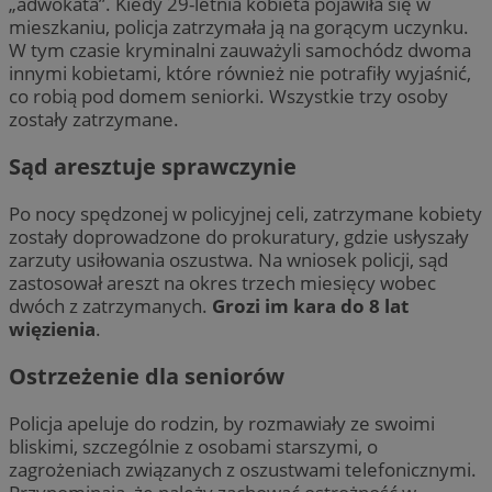
„adwokata”. Kiedy 29-letnia kobieta pojawiła się w
mieszkaniu, policja zatrzymała ją na gorącym uczynku.
W tym czasie kryminalni zauważyli samochódz dwoma
innymi kobietami, które również nie potrafiły wyjaśnić,
co robią pod domem seniorki. Wszystkie trzy osoby
zostały zatrzymane.
Sąd aresztuje sprawczynie
Po nocy spędzonej w policyjnej celi, zatrzymane kobiety
zostały doprowadzone do prokuratury, gdzie usłyszały
zarzuty usiłowania oszustwa. Na wniosek policji, sąd
zastosował areszt na okres trzech miesięcy wobec
dwóch z zatrzymanych.
Grozi im kara do 8 lat
więzienia
.
Ostrzeżenie dla seniorów
Policja apeluje do rodzin, by rozmawiały ze swoimi
bliskimi, szczególnie z osobami starszymi, o
zagrożeniach związanych z oszustwami telefonicznymi.