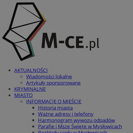
AKTUALNOŚCI
Wiadomości lokalne
Artykuły sponsorowane
KRYMINALNE
MIASTO
INFORMACJE O MIEŚCIE
Historia miasta
Ważne adresy i telefony
Harmonogram wywozu odpadów
Parafie i Msze Święte w Mysłowicach
Rozkłady jazdy w Mysłowicach