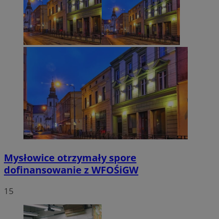
Mysłowice otrzymały spore
dofinansowanie z WFOŚiGW
15