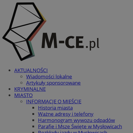
AKTUALNOŚCI
Wiadomości lokalne
Artykuły sponsorowane
KRYMINALNE
MIASTO
INFORMACJE O MIEŚCIE
Historia miasta
Ważne adresy i telefony
Harmonogram wywozu odpadów
Parafie i Msze Święte w Mysłowicach
Rozkłady jazdy w Mysłowicach