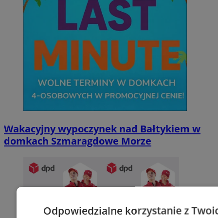
Wakacyjny wypoczynek nad Bałtykiem w
domkach Szmaragdowe Morze
Odpowiedzialne korzystanie z Twoi