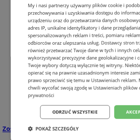
My i nasi partnerzy używamy plików cookie i podob
przechowywania i uzyskiwania dostępu do informac
urządzeniu oraz do przetwarzania danych osobowych
adres IP, unikalne identyfikatory i dane przeglądani
spersonalizowanych reklam i treści, pomiaru reklam i
odbiorców oraz ulepszania usług.
Dostawcy stron tr
również przetwarzać Twoje dane w tych i innych cel
wykorzystywać precyzyjne dane geolokalizacyjne i c
Twoje wybory dotyczą wyłącznie tej witryny. Niekt
opierać się na prawnie uzasadnionym interesie zami
prawo sprzeciwić się temu w
Ustawieniach reklam
.
chwili wycofać swoją zgodę w
Ustawieniach plików 
prywatności
ODRZUĆ WSZYSTKIE
AKCEP
Zostań kierowcą w DPD
POKAŻ SZCZEGÓŁY