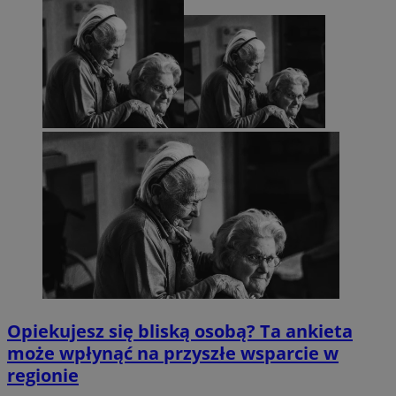
Opiekujesz się bliską osobą? Ta ankieta
może wpłynąć na przyszłe wsparcie w
regionie