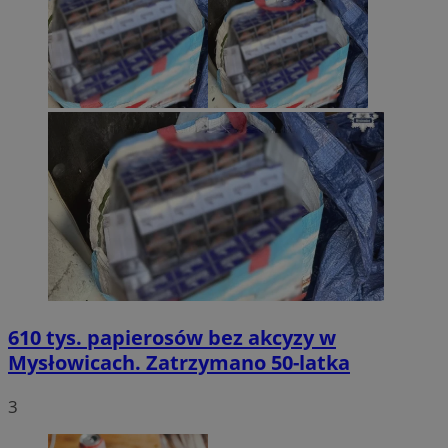
610 tys. papierosów bez akcyzy w
Mysłowicach. Zatrzymano 50-latka
3