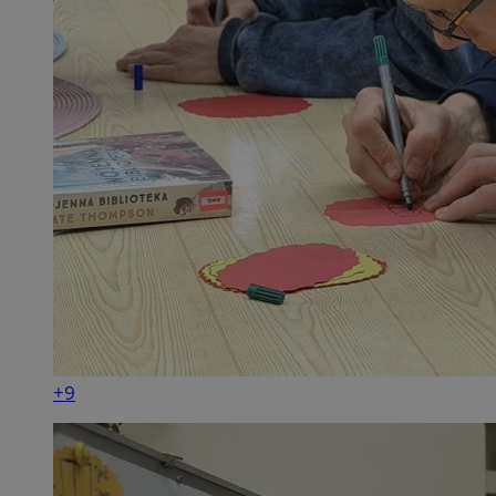
+9
Provider
/
Okres