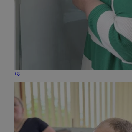
__Secure-YNID
.youtube.com
mlcwc
.moloco.com
__mguid_
.mediago.io
ustat_exc8mad1xduy0j7u0zfaiwzsrzvkyr
.ustat.info
ssh
1 rok
Media Force Ltd
.mfadsrvr.com
DSID
59 minut 53
Google LLC
sekundy
.doubleclick.net
+8
__eoi
.m-ce.pl
mc
1 rok 1 miesi
Quality Unit LLC
openstat_rwj63gnvkvuh0j6uty938hedXs0jcf
.openstat.eu
.quantserve.com
x
.advolve.io