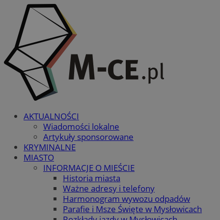
AKTUALNOŚCI
Wiadomości lokalne
Artykuły sponsorowane
KRYMINALNE
MIASTO
INFORMACJE O MIEŚCIE
Historia miasta
Ważne adresy i telefony
Harmonogram wywozu odpadów
Parafie i Msze Święte w Mysłowicach
Rozkłady jazdy w Mysłowicach