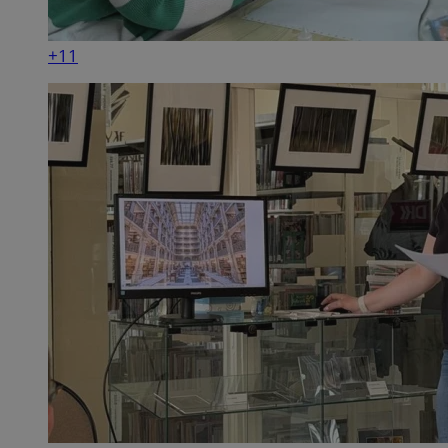
+11
suid
1 r
Simplifi Holdings
Inc.
.simpli.fi
INGRESSCOOKIE
Ses
NGINX Inc.
bh.contextweb.com
CookieScriptConsent
1 r
CookieScript
m-ce.pl