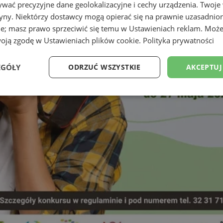
wać precyzyjne dane geolokalizacyjne i cechy urządzenia. Twoje
tryny. Niektórzy dostawcy mogą opierać się na prawnie uzasadnio
ie; masz prawo sprzeciwić się temu w
Ustawieniach reklam
. Może
woją zgodę w
Ustawieniach plików cookie
.
Polityka prywatności
EGÓŁY
ODRZUĆ WSZYSTKIE
AKCEPTUJ
Wydajność
Targetowanie
Funkcjonalność
Ni
ezbędne
Wydajność
Targetowanie
Funkcjonalność
Niesklasyfikow
ie umożliwiają korzystanie z podstawowych funkcji strony internetowej, takich jak log
Bez niezbędnych plików cookie nie można prawidłowo korzystać ze strony internetowe
Okres
Provider
/
Domena
Opis
przechowywania