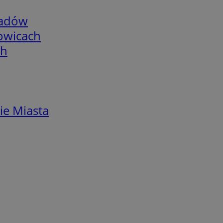
adów
łowicach
ch
ie Miasta