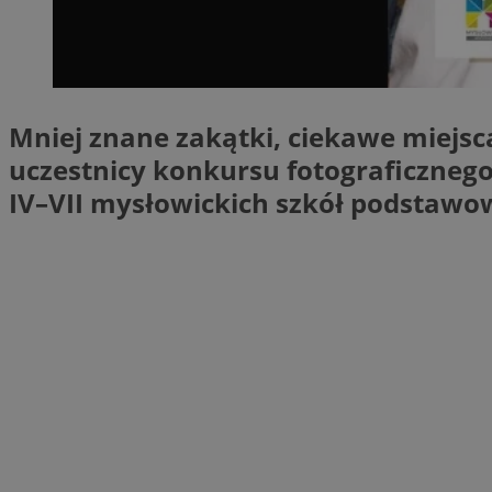
SessID
QeSessID
MvSessID
euds
Mniej znane zakątki, ciekawe miejsca
uczestnicy konkursu fotograficznego
li_gc
IV–VII mysłowickich szkół podstawo
suid
INGRESSCOOKIE
CookieScriptConse