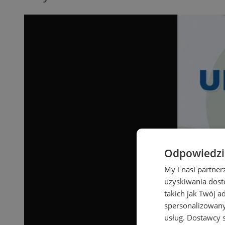
Odpowiedzia
My i nasi partne
uzyskiwania dost
takich jak Twój a
spersonalizowanyc
usług.
Dostawcy s