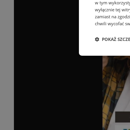
w tym wykorzysty
wyłącznie tej wi
zamiast na zgodz
chwili wycofać s
POKAŻ SZCZ
Niezbędne
Ni
Niezbędne pliki cook
zarządzanie kontem. 
Nazwa