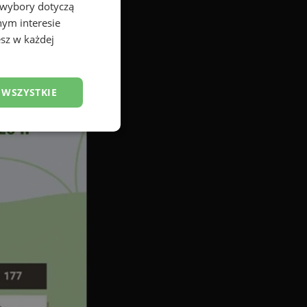
 wybory dotyczą
nym interesie
sz w każdej
 WSZYSTKIE
esklasyfikowane
ane
owanie użytkownika i
j.