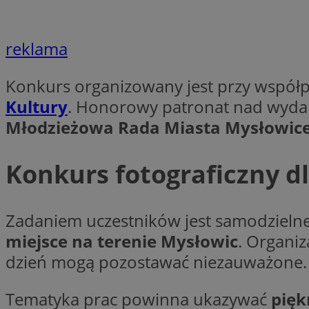
__cf_bm
reklama
VISITOR_PRIVACY_
Konkurs organizowany jest przy współp
Kultury
. Honorowy patronat nad wyda
Młodzieżowa Rada Miasta Mysłowic
Konkurs fotograficzny d
Nazwa
Pro
Nazwa
Nazwa
Do
Nazwa
openstat_gid
sa-user-id-v3
google_push
.bi
Zadaniem uczestników jest samodzielne
WMF-Uniq
TDID
miejsce na terenie Mysłowic
. Organiz
ustat_Xer121962iw
dzień mogą pozostawać niezauważone.
openstat_cwX7xx1t
ADK_EX_11
tt_viewer
Tematyka prac powinna ukazywać
pięk
c
__mguid_