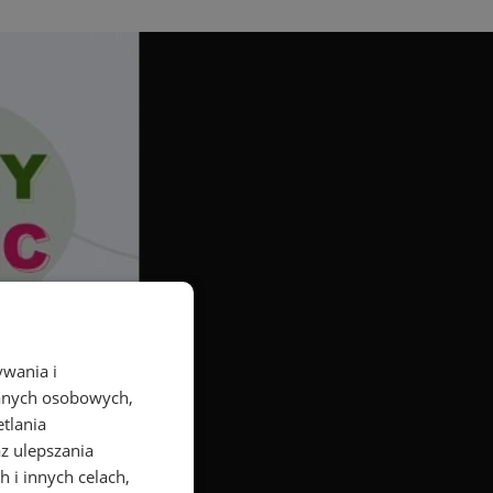
ywania i
danych osobowych,
etlania
az ulepszania
 i innych celach,