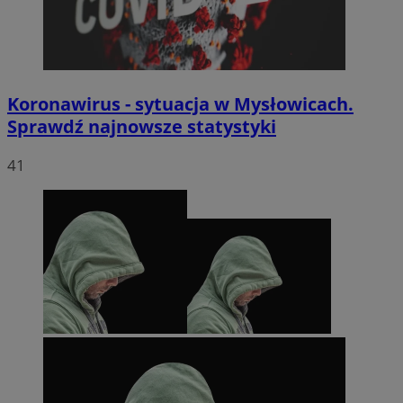
Koronawirus - sytuacja w Mysłowicach.
Sprawdź najnowsze statystyki
41