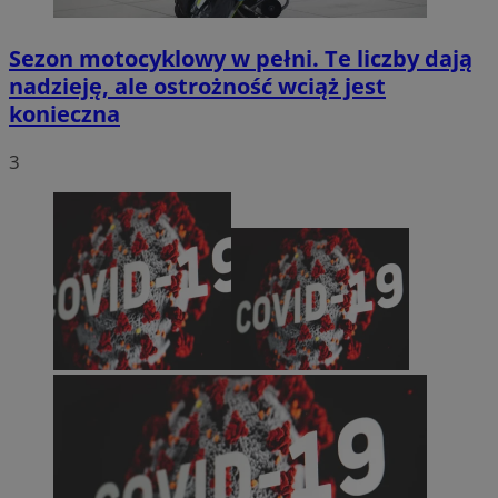
Sezon motocyklowy w pełni. Te liczby dają
nadzieję, ale ostrożność wciąż jest
konieczna
3