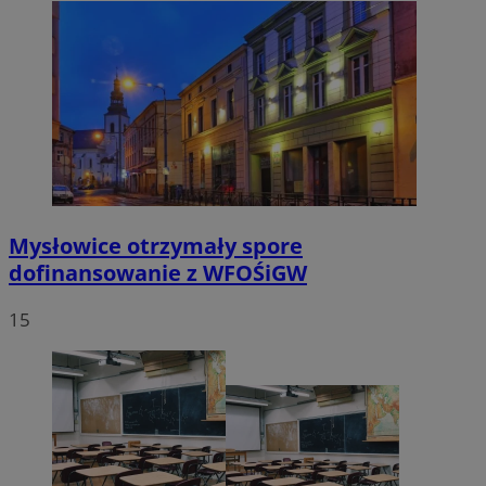
Mysłowice otrzymały spore
dofinansowanie z WFOŚiGW
15