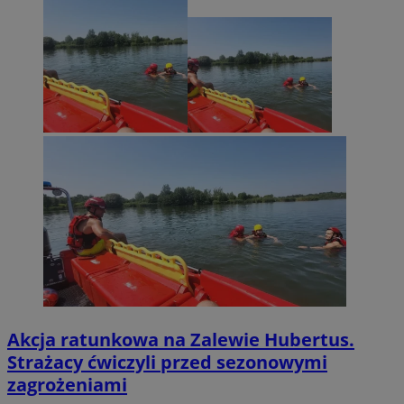
Akcja ratunkowa na Zalewie Hubertus.
Strażacy ćwiczyli przed sezonowymi
zagrożeniami