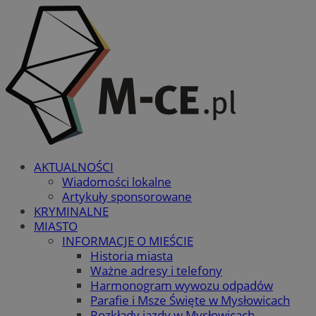
AKTUALNOŚCI
Wiadomości lokalne
Artykuły sponsorowane
KRYMINALNE
MIASTO
INFORMACJE O MIEŚCIE
Historia miasta
Ważne adresy i telefony
Harmonogram wywozu odpadów
Parafie i Msze Święte w Mysłowicach
Rozkłady jazdy w Mysłowicach