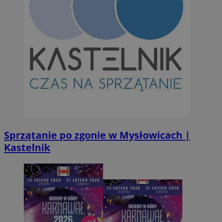
VISITOR_PRIVACY_METADATA
5 miesi
YouTube
tygod
.youtube.com
Sprzątanie po zgonie w Mysłowicach |
Kastelnik