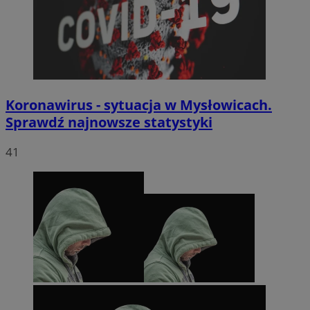
Koronawirus - sytuacja w Mysłowicach.
Sprawdź najnowsze statystyki
41