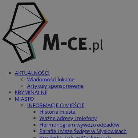
AKTUALNOŚCI
Wiadomości lokalne
Artykuły sponsorowane
KRYMINALNE
MIASTO
INFORMACJE O MIEŚCIE
Historia miasta
Ważne adresy i telefony
Harmonogram wywozu odpadów
Parafie i Msze Święte w Mysłowicach
Rozkłady jazdy w Mysłowicach