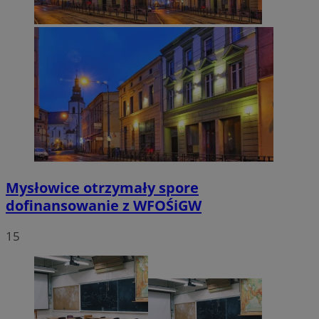
Mysłowice otrzymały spore
dofinansowanie z WFOŚiGW
15