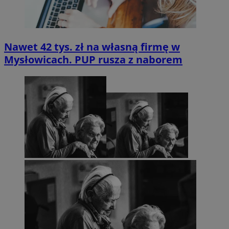
Nawet 42 tys. zł na własną firmę w
Mysłowicach. PUP rusza z naborem