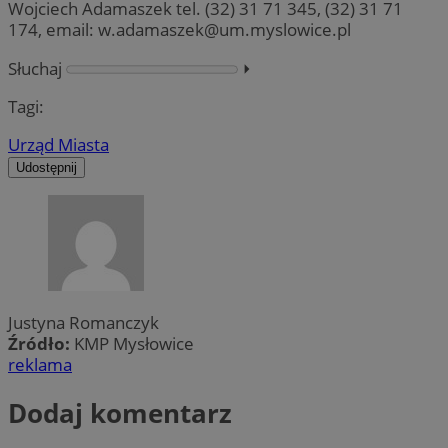
Wojciech Adamaszek tel. (32) 31 71 345, (32) 31 71
174, email:
w.adamaszek@um.myslowice.pl
Słuchaj
⏵︎
Tagi:
Urząd Miasta
Udostępnij
Justyna Romanczyk
Źródło:
KMP Mysłowice
reklama
Dodaj komentarz