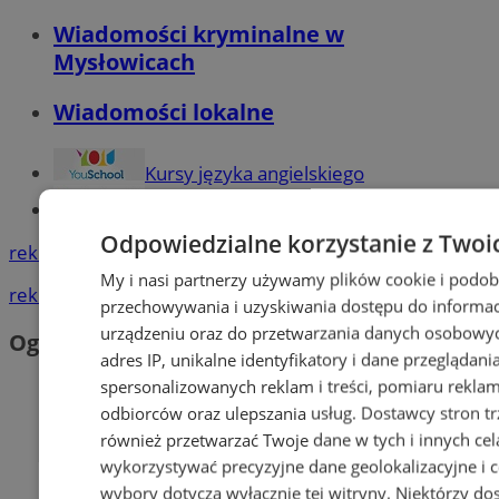
Wiadomości kryminalne w
Mysłowicach
Wiadomości lokalne
Kursy języka angielskiego
Tworzenie stron www - Mysłowice
Odpowiedzialne korzystanie z Twoi
reklama
My i nasi partnerzy używamy plików cookie i podob
reklama
przechowywania i uzyskiwania dostępu do informac
urządzeniu oraz do przetwarzania danych osobowych
Ogłoszenia
adres IP, unikalne identyfikatory i dane przeglądani
spersonalizowanych reklam i treści, pomiaru reklam i
odbiorców oraz ulepszania usług.
Dostawcy stron tr
również przetwarzać Twoje dane w tych i innych ce
wykorzystywać precyzyjne dane geolokalizacyjne i 
wybory dotyczą wyłącznie tej witryny. Niektórzy d