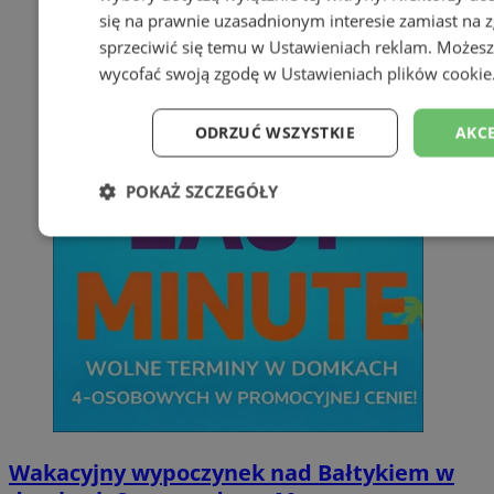
się na prawnie uzasadnionym interesie zamiast na 
sprzeciwić się temu w
Ustawieniach reklam
. Możesz
wycofać swoją zgodę w
Ustawieniach plików cookie
ODRZUĆ WSZYSTKIE
AKCE
POKAŻ SZCZEGÓŁY
Niezbędne
Wydajność
Targetowan
Niesklasyfikowane
Wakacyjny wypoczynek nad Bałtykiem w
Niezbędne
Wydajność
Targetowanie
Funkcjonaln