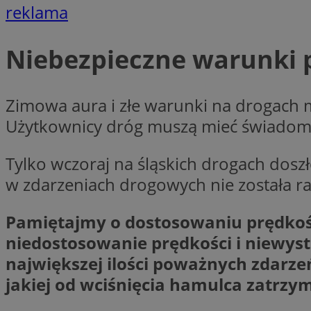
__cf_bm
reklama
Niebezpieczne warunki 
VISITOR_PRIVACY_
Zimowa aura i złe warunki na drogach m
Użytkownicy dróg muszą mieć świadomość
Tylko wczoraj na śląskich drogach dosz
Nazwa
w zdarzeniach drogowych nie została r
Pro
Nazwa
Nazwa
Do
Nazwa
openstat_gid
sa-user-id-v3
google_push
.bi
Pamiętajmy o dostosowaniu prędkoś
WMF-Uniq
TDID
niedostosowanie prędkości i niewy
ustat_Xer121962iw
największej ilości poważnych zdarze
openstat_cwX7xx1t
jakiej od wciśnięcia hamulca zatrzym
ADK_EX_11
tt_viewer
c
__mguid_