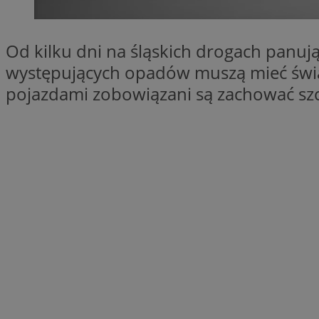
SessID
QeSessID
Od kilku dni na śląskich drogach panuj
MvSessID
występujących opadów muszą mieć świad
euds
pojazdami zobowiązani są zachować szc
li_gc
suid
INGRESSCOOKIE
CookieScriptConse