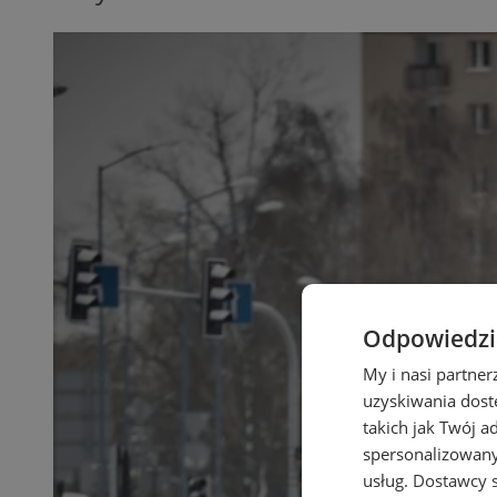
Odpowiedzia
My i nasi partne
uzyskiwania dost
takich jak Twój a
spersonalizowanyc
usług.
Dostawcy s