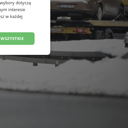
 wybory dotyczą
nym interesie
sz w każdej
 WSZYSTKIE
esklasyfikowane
ane
owanie użytkownika i
j.