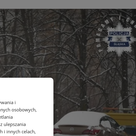
ywania i
danych osobowych,
etlania
az ulepszania
 i innych celach,