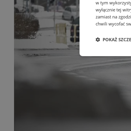
w tym wykorzysty
wyłącznie tej wi
zamiast na zgodz
chwili wycofać s
POKAŻ SZCZ
Niezbędne
Ni
Niezbędne pliki cook
zarządzanie kontem. 
Nazwa