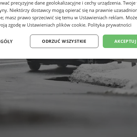
wać precyzyjne dane geolokalizacyjne i cechy urządzenia. Twoje
tryny. Niektórzy dostawcy mogą opierać się na prawnie uzasadnio
ie; masz prawo sprzeciwić się temu w
Ustawieniach reklam
. Może
woją zgodę w
Ustawieniach plików cookie
.
Polityka prywatności
EGÓŁY
ODRZUĆ WSZYSTKIE
AKCEPTUJ
Wydajność
Targetowanie
Funkcjonalność
Ni
ezbędne
Wydajność
Targetowanie
Funkcjonalność
Niesklasyfikow
ie umożliwiają korzystanie z podstawowych funkcji strony internetowej, takich jak log
Bez niezbędnych plików cookie nie można prawidłowo korzystać ze strony internetowe
Okres
Provider
/
Domena
Opis
przechowywania