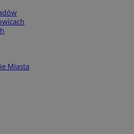
adów
łowicach
ch
ie Miasta