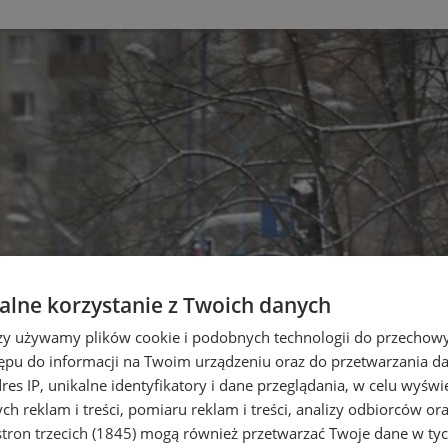
lne korzystanie z Twoich danych
rzy używamy plików cookie i podobnych technologii do przechow
ępu do informacji na Twoim urządzeniu oraz do przetwarzania 
dres IP, unikalne identyfikatory i dane przeglądania, w celu wyświ
h reklam i treści, pomiaru reklam i treści, analizy odbiorców or
tron trzecich (1845)
mogą również przetwarzać Twoje dane w tych