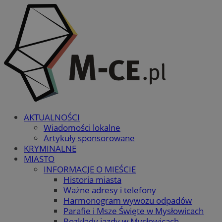
AKTUALNOŚCI
Wiadomości lokalne
Artykuły sponsorowane
KRYMINALNE
MIASTO
INFORMACJE O MIEŚCIE
Historia miasta
Ważne adresy i telefony
Harmonogram wywozu odpadów
Parafie i Msze Święte w Mysłowicach
Rozkłady jazdy w Mysłowicach