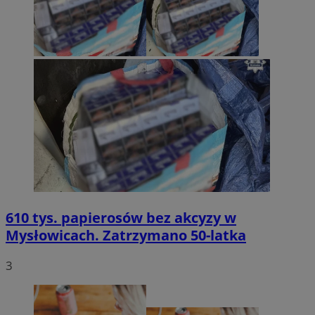
610 tys. papierosów bez akcyzy w
Mysłowicach. Zatrzymano 50-latka
3