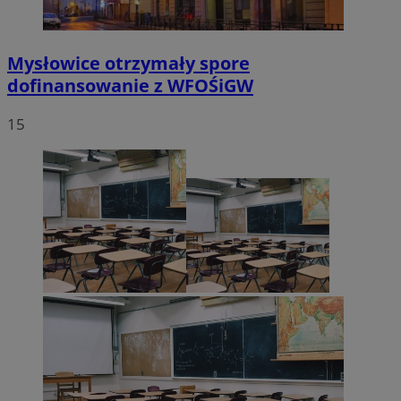
Mysłowice otrzymały spore
dofinansowanie z WFOŚiGW
15