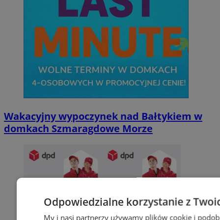
Wakacyjny wypoczynek nad Bałtykiem w
domkach Szmaragdowe Morze
Odpowiedzialne korzystanie z Twoi
My i nasi partnerzy używamy plików cookie i podob