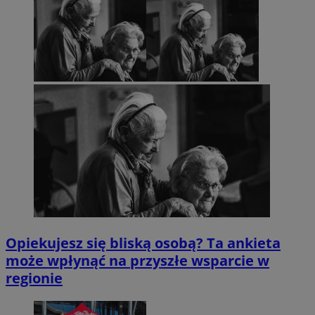
Opiekujesz się bliską osobą? Ta ankieta
może wpłynąć na przyszłe wsparcie w
regionie