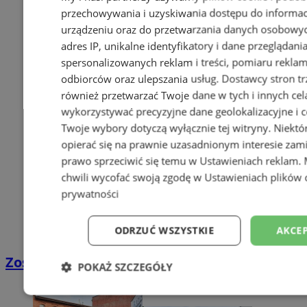
przechowywania i uzyskiwania dostępu do informac
urządzeniu oraz do przetwarzania danych osobowych
adres IP, unikalne identyfikatory i dane przeglądani
spersonalizowanych reklam i treści, pomiaru reklam i
odbiorców oraz ulepszania usług.
Dostawcy stron tr
również przetwarzać Twoje dane w tych i innych cel
wykorzystywać precyzyjne dane geolokalizacyjne i c
Twoje wybory dotyczą wyłącznie tej witryny. Niekt
opierać się na prawnie uzasadnionym interesie zami
prawo sprzeciwić się temu w
Ustawieniach reklam
.
chwili wycofać swoją zgodę w
Ustawieniach plików 
prywatności
ODRZUĆ WSZYSTKIE
AKCEP
Zostań kierowcą w DPD
POKAŻ SZCZEGÓŁY
Niezbędne
Wydajność
Targetowani