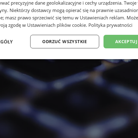
wać precyzyjne dane geolokalizacyjne i cechy urządzenia. Twoje
tryny. Niektórzy dostawcy mogą opierać się na prawnie uzasadnio
ie; masz prawo sprzeciwić się temu w
Ustawieniach reklam
. Może
woją zgodę w
Ustawieniach plików cookie
.
Polityka prywatności
EGÓŁY
ODRZUĆ WSZYSTKIE
AKCEPTUJ
Wydajność
Targetowanie
Funkcjonalność
Ni
ezbędne
Wydajność
Targetowanie
Funkcjonalność
Niesklasyfikow
ie umożliwiają korzystanie z podstawowych funkcji strony internetowej, takich jak log
Bez niezbędnych plików cookie nie można prawidłowo korzystać ze strony internetowe
Okres
Provider
/
Domena
Opis
przechowywania