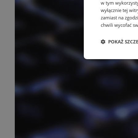
w tym wykorzysty
wyłącznie tej wi
zamiast na zgodz
chwili wycofać s
POKAŻ SZCZ
Niezbędne
Ni
Niezbędne pliki cook
zarządzanie kontem. 
Nazwa