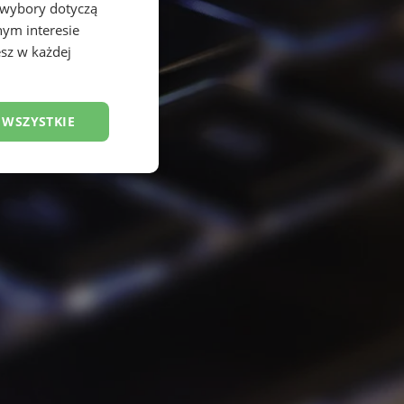
 wybory dotyczą
nym interesie
sz w każdej
 WSZYSTKIE
esklasyfikowane
ane
owanie użytkownika i
j.