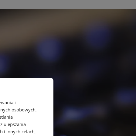
ywania i
danych osobowych,
etlania
az ulepszania
 i innych celach,