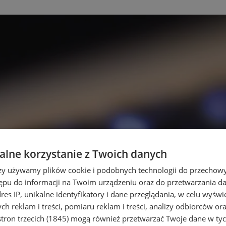
lne korzystanie z Twoich danych
rzy używamy plików cookie i podobnych technologii do przechow
ępu do informacji na Twoim urządzeniu oraz do przetwarzania 
dres IP, unikalne identyfikatory i dane przeglądania, w celu wyświ
h reklam i treści, pomiaru reklam i treści, analizy odbiorców or
tron trzecich (1845)
mogą również przetwarzać Twoje dane w tych