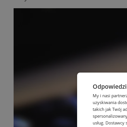
Odpowiedzia
My i nasi partne
uzyskiwania dost
takich jak Twój a
spersonalizowanyc
usług.
Dostawcy s