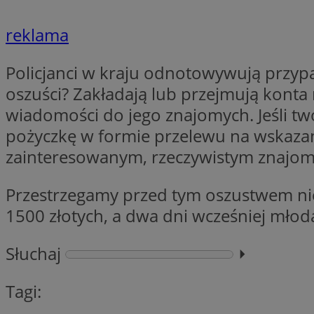
__cf_bm
reklama
VISITOR_PRIVACY_
Policjanci w kraju odnotowywują przypa
oszuści? Zakładają lub przejmują konta
wiadomości do jego znajomych. Jeśli tw
pożyczkę w formie przelewu na wskazane 
zainteresowanym, rzeczywistym znajo
Nazwa
Pro
Nazwa
Nazwa
Przestrzegamy przed tym oszustwem nie 
Do
Nazwa
openstat_gid
1500 złotych, a dwa dni wcześniej młod
sa-user-id-v3
google_push
.bi
WMF-Uniq
TDID
ustat_Xer121962iw
Słuchaj
⏵︎
openstat_cwX7xx1t
ADK_EX_11
tt_viewer
Tagi:
c
__mguid_