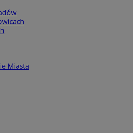
adów
łowicach
ch
ie Miasta