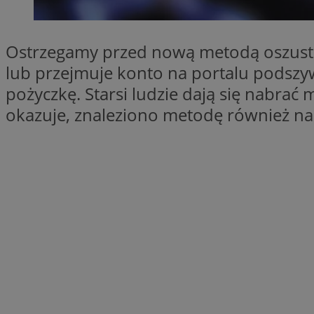
SessID
QeSessID
Ostrzegamy przed nową metodą oszustów
MvSessID
lub przejmuje konto na portalu podszyw
euds
pożyczkę. Starsi ludzie dają się nabra
okazuje, znaleziono metodę również na
li_gc
suid
INGRESSCOOKIE
CookieScriptConse