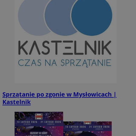
INGRESSCOOKIE
Ses
NGINX Inc.
bh.contextweb.com
CookieScriptConsent
1 r
CookieScript
m-ce.pl
Sprzątanie po zgonie w Mysłowicach |
Kastelnik