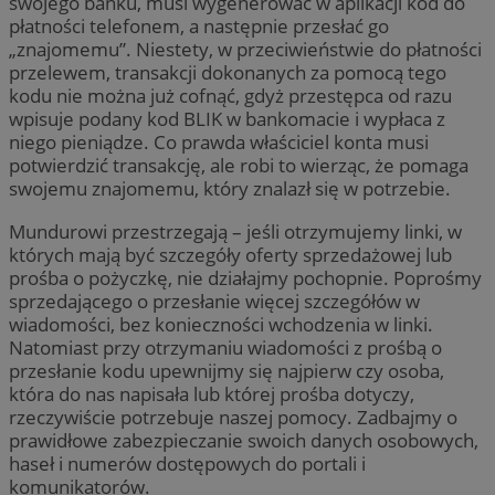
swojego banku, musi wygenerować w aplikacji kod do
płatności telefonem, a następnie przesłać go
„znajomemu”. Niestety, w przeciwieństwie do płatności
przelewem, transakcji dokonanych za pomocą tego
kodu nie można już cofnąć, gdyż przestępca od razu
wpisuje podany kod BLIK w bankomacie i wypłaca z
niego pieniądze. Co prawda właściciel konta musi
potwierdzić transakcję, ale robi to wierząc, że pomaga
swojemu znajomemu, który znalazł się w potrzebie.
Mundurowi przestrzegają – jeśli otrzymujemy linki, w
których mają być szczegóły oferty sprzedażowej lub
prośba o pożyczkę, nie działajmy pochopnie. Poprośmy
sprzedającego o przesłanie więcej szczegółów w
wiadomości, bez konieczności wchodzenia w linki.
Natomiast przy otrzymaniu wiadomości z prośbą o
przesłanie kodu upewnijmy się najpierw czy osoba,
która do nas napisała lub której prośba dotyczy,
rzeczywiście potrzebuje naszej pomocy. Zadbajmy o
prawidłowe zabezpieczanie swoich danych osobowych,
haseł i numerów dostępowych do portali i
komunikatorów.