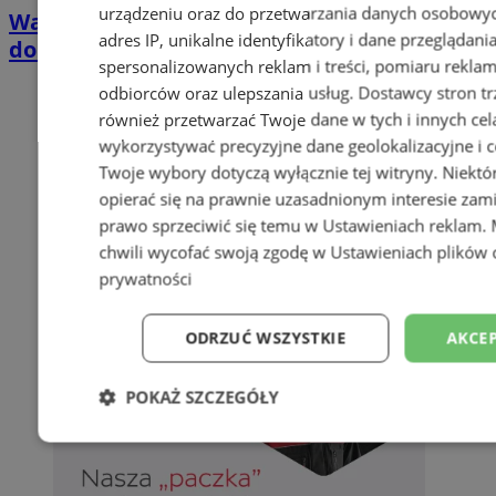
urządzeniu oraz do przetwarzania danych osobowych
Wakacyjny wypoczynek nad Bałtykiem w
adres IP, unikalne identyfikatory i dane przeglądani
domkach Szmaragdowe Morze
spersonalizowanych reklam i treści, pomiaru reklam i
odbiorców oraz ulepszania usług.
Dostawcy stron tr
również przetwarzać Twoje dane w tych i innych cel
wykorzystywać precyzyjne dane geolokalizacyjne i c
Twoje wybory dotyczą wyłącznie tej witryny. Niekt
opierać się na prawnie uzasadnionym interesie zami
prawo sprzeciwić się temu w
Ustawieniach reklam
.
chwili wycofać swoją zgodę w
Ustawieniach plików 
prywatności
ODRZUĆ WSZYSTKIE
AKCEP
POKAŻ SZCZEGÓŁY
Niezbędne
Wydajność
Targetowani