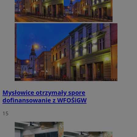
Mysłowice otrzymały spore
dofinansowanie z WFOŚiGW
15