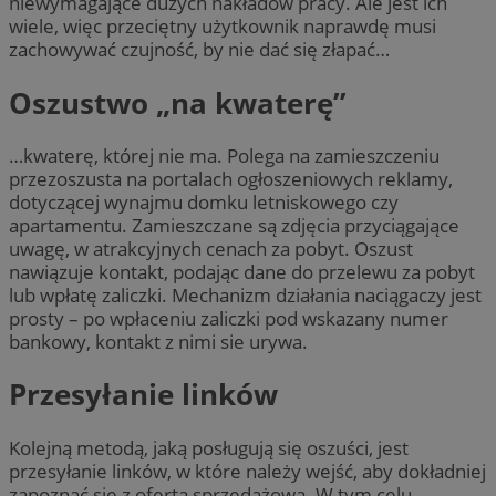
niewymagające dużych nakładów pracy. Ale jest ich
wiele, więc przeciętny użytkownik naprawdę musi
zachowywać czujność, by nie dać się złapać…
Oszustwo „na kwaterę”
…kwaterę, której nie ma. Polega na zamieszczeniu
przezoszusta na portalach ogłoszeniowych reklamy,
dotyczącej wynajmu domku letniskowego czy
apartamentu. Zamieszczane są zdjęcia przyciągające
uwagę, w atrakcyjnych cenach za pobyt. Oszust
nawiązuje kontakt, podając dane do przelewu za pobyt
lub wpłatę zaliczki. Mechanizm działania naciągaczy jest
prosty – po wpłaceniu zaliczki pod wskazany numer
bankowy, kontakt z nimi sie urywa.
Przesyłanie linków
Kolejną metodą, jaką posługują się oszuści, jest
przesyłanie linków, w które należy wejść, aby dokładniej
zapoznać się z ofertą sprzedażową. W tym celu