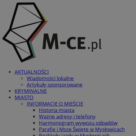
AKTUALNOŚCI
Wiadomości lokalne
Artykuły sponsorowane
KRYMINALNE
MIASTO
INFORMACJE O MIEŚCIE
Historia miasta
Ważne adresy i telefony
Harmonogram wywozu odpadów
Parafie i Msze Święte w Mysłowicach
Rozkłady jazdy w Mysłowicach