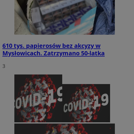
610 tys. papierosów bez akcyzy w
Mysłowicach. Zatrzymano 50-latka
3