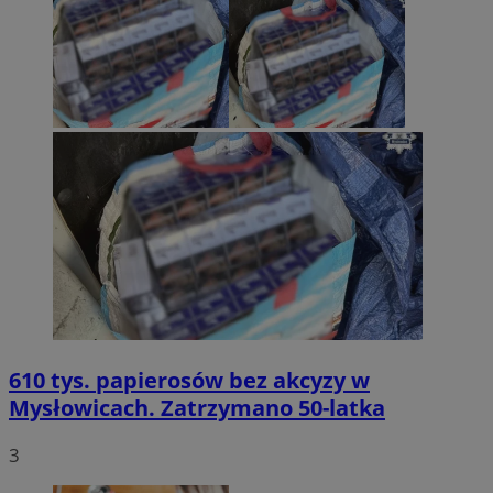
610 tys. papierosów bez akcyzy w
Mysłowicach. Zatrzymano 50-latka
3