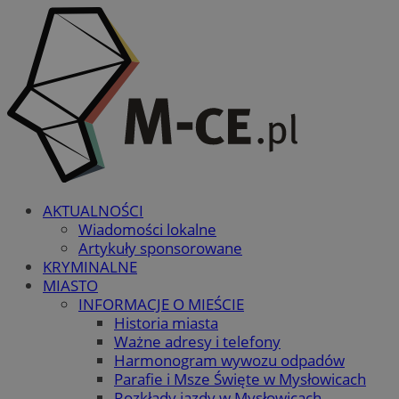
AKTUALNOŚCI
Wiadomości lokalne
Artykuły sponsorowane
KRYMINALNE
MIASTO
INFORMACJE O MIEŚCIE
Historia miasta
Ważne adresy i telefony
Harmonogram wywozu odpadów
Parafie i Msze Święte w Mysłowicach
Rozkłady jazdy w Mysłowicach