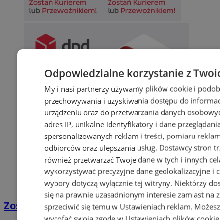
Odpowiedzialne korzystanie z Twoi
My i nasi partnerzy używamy plików cookie i podob
przechowywania i uzyskiwania dostępu do informac
urządzeniu oraz do przetwarzania danych osobowych
adres IP, unikalne identyfikatory i dane przeglądani
spersonalizowanych reklam i treści, pomiaru reklam i
odbiorców oraz ulepszania usług.
Dostawcy stron tr
również przetwarzać Twoje dane w tych i innych ce
wykorzystywać precyzyjne dane geolokalizacyjne i 
wybory dotyczą wyłącznie tej witryny. Niektórzy d
się na prawnie uzasadnionym interesie zamiast na 
Zostań kierowcą w DPD
sprzeciwić się temu w
Ustawieniach reklam
. Możesz
wycofać swoją zgodę w
Ustawieniach plików cookie