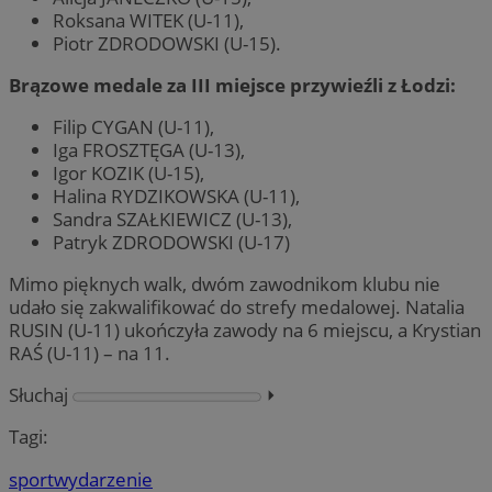
Roksana WITEK (U-11),
Piotr ZDRODOWSKI (U-15).
Brązowe medale za III miejsce przywieźli z Łodzi:
Filip CYGAN (U-11),
Iga FROSZTĘGA (U-13),
Igor KOZIK (U-15),
Halina RYDZIKOWSKA (U-11),
Sandra SZAŁKIEWICZ (U-13),
Patryk ZDRODOWSKI (U-17)
Mimo pięknych walk, dwóm zawodnikom klubu nie
udało się zakwalifikować do strefy medalowej. Natalia
RUSIN (U-11) ukończyła zawody na 6 miejscu, a Krystian
RAŚ (U-11) – na 11.
Słuchaj
⏵︎
Tagi:
sport
wydarzenie