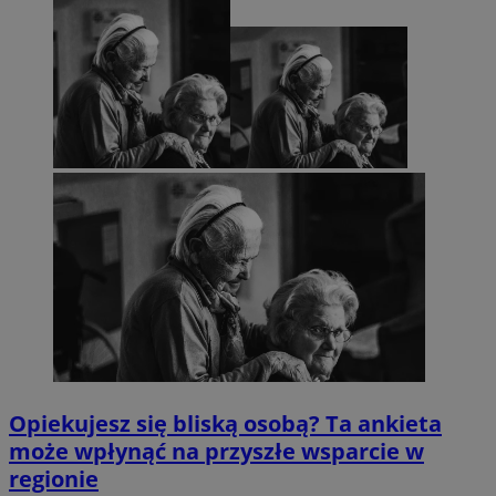
Opiekujesz się bliską osobą? Ta ankieta
może wpłynąć na przyszłe wsparcie w
regionie