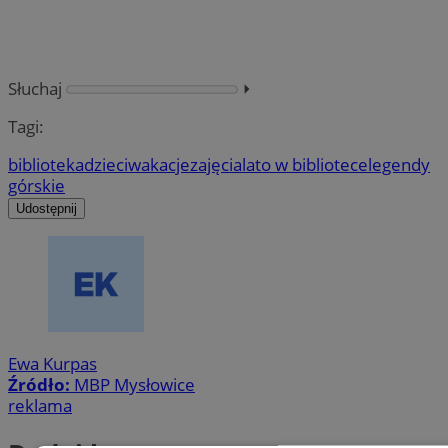
Słuchaj
⏵︎
Tagi:
biblioteka
dzieci
wakacje
zajęcia
lato w bibliotece
legendy
górskie
Udostępnij
Ewa Kurpas
Źródło:
MBP Mysłowice
reklama