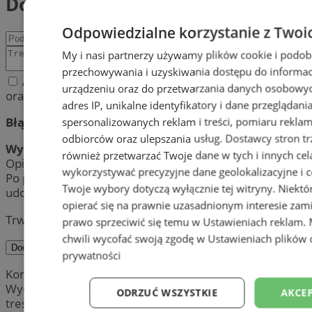
Dodaj komentarz
Odpowiedzialne korzystanie z Twoi
My i nasi partnerzy używamy plików cookie i podob
przechowywania i uzyskiwania dostępu do informac
Akceptuję regulamin zamieszczania komentarzy
urządzeniu oraz do przetwarzania danych osobowych
oraz politykę prywatności.
adres IP, unikalne identyfikatory i dane przeglądani
Błąd:
spersonalizowanych reklam i treści, pomiaru reklam i
odbiorców oraz ulepszania usług.
Dostawcy stron tr
Wynik:
również przetwarzać Twoje dane w tych i innych cel
Opinia została pomyślnie dodana.
wykorzystywać precyzyjne dane geolokalizacyjne i c
Po przeprowadzeniu weryfikacji, jej treść zostanie
Twoje wybory dotyczą wyłącznie tej witryny. Niekt
udostępniona publicznie.
opierać się na prawnie uzasadnionym interesie zami
Trwa wysyłanie komentarza ...
prawo sprzeciwić się temu w
Ustawieniach reklam
.
chwili wycofać swoją zgodę w
Ustawieniach plików 
Dodaj komentarz
prywatności
Komentarze są prywatnymi opiniami użytkowników.
Wydawca portalu nie ponosi odpowiedzialności za
ODRZUĆ WSZYSTKIE
AKCEP
treść.