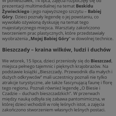
W poniedziałek, 14 lipca, zajęcia rozpoczęły się od
prezentacji multimedialnej na temat
Beskidu
Żywieckiego
i jego najwyższego szczytu –
Babiej
Góry
. Dzieci poznały legendę o jej powstaniu, co
wywołało ożywioną dyskusję na temat tego
majestatycznego miejsca. Warsztaty zakończono
tworzeniem prac plastycznych, które przedstawiały
wyobrażenia „
Mojej Babiej Góry
” w dowolnej technice.
Bieszczady – kraina wilków, ludzi i duchów
We wtorek, 15 lipca, dzieci przeniosły się do
Bieszczad
,
miejsca pełnego tajemnic i pięknych krajobrazów. Na
podstawie książki „Bieszczady. Przewodnik dla małych i
dużych odkrywców” mali uczestnicy poznali nie tylko
atrakcje turystyczne, ale także fascynującą faunę i florę
tego regionu. Poznali również legendę „O Biesie i
Czadzie – duchach bieszczadzkich”. W przerwach
między nauką odbyła się zabawa pantomimiczna, w
której dzieci wchodzili w rolę leśnych istot, a zajęcia
zakończono stworzeniem własnych leśnych postaci.