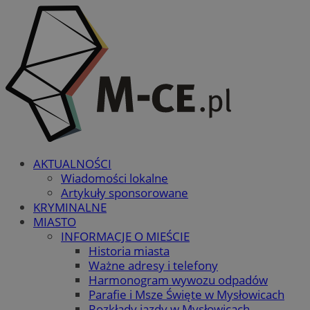
AKTUALNOŚCI
Wiadomości lokalne
Artykuły sponsorowane
KRYMINALNE
MIASTO
INFORMACJE O MIEŚCIE
Historia miasta
Ważne adresy i telefony
Harmonogram wywozu odpadów
Parafie i Msze Święte w Mysłowicach
Rozkłady jazdy w Mysłowicach