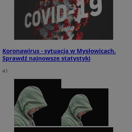
Koronawirus - sytuacja w Mysłowicach.
Sprawdź najnowsze statystyki
41