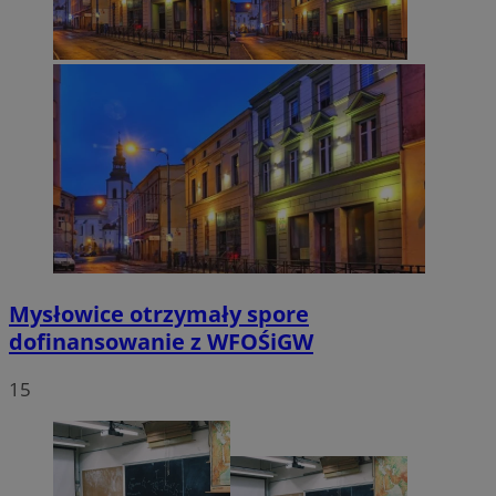
Mysłowice otrzymały spore
dofinansowanie z WFOŚiGW
15