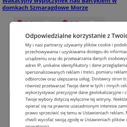
Wakacyjny wypoczynek nad Bałtykiem w
domkach Szmaragdowe Morze
Odpowiedzialne korzystanie z Twoi
My i nasi partnerzy używamy plików cookie i podob
przechowywania i uzyskiwania dostępu do informac
urządzeniu oraz do przetwarzania danych osobowych
adres IP, unikalne identyfikatory i dane przeglądani
spersonalizowanych reklam i treści, pomiaru reklam i
odbiorców oraz ulepszania usług.
Dostawcy stron tr
również przetwarzać Twoje dane w tych i innych cel
wykorzystywać precyzyjne dane geolokalizacyjne i c
Twoje wybory dotyczą wyłącznie tej witryny. Niekt
opierać się na prawnie uzasadnionym interesie zami
prawo sprzeciwić się temu w
Ustawieniach reklam
.
chwili wycofać swoją zgodę w
Ustawieniach plików 
prywatności