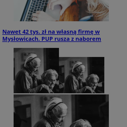
Nawet 42 tys. zł na własną firmę w
Mysłowicach. PUP rusza z naborem