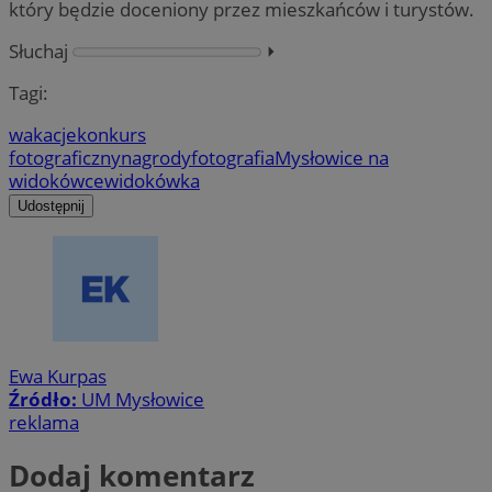
który będzie doceniony przez mieszkańców i turystów.
Słuchaj
⏵︎
Tagi:
wakacje
konkurs
fotograficzny
nagrody
fotografia
Mysłowice na
widokówce
widokówka
Udostępnij
Ewa Kurpas
Źródło:
UM Mysłowice
reklama
Dodaj komentarz