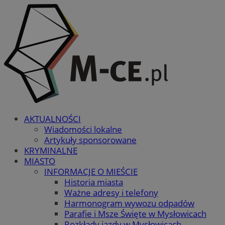
AKTUALNOŚCI
Wiadomości lokalne
Artykuły sponsorowane
KRYMINALNE
MIASTO
INFORMACJE O MIEŚCIE
Historia miasta
Ważne adresy i telefony
Harmonogram wywozu odpadów
Parafie i Msze Święte w Mysłowicach
Rozkłady jazdy w Mysłowicach