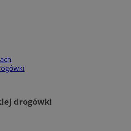
cach
rogówki
iej drogówki