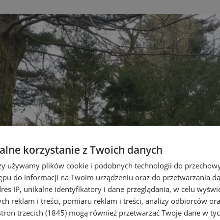
lne korzystanie z Twoich danych
rzy używamy plików cookie i podobnych technologii do przechow
ępu do informacji na Twoim urządzeniu oraz do przetwarzania 
dres IP, unikalne identyfikatory i dane przeglądania, w celu wyświ
h reklam i treści, pomiaru reklam i treści, analizy odbiorców or
tron trzecich (1845)
mogą również przetwarzać Twoje dane w tych