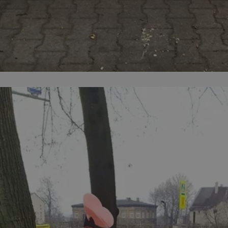
m-ce.pl
1 rok
Ten plik cookie przechowuje id
m-ce.pl
1 rok
Ten plik cookie przechowuje id
m-ce.pl
1 rok
Ten plik cookie przechowuje id
.rfihub.com
Sesja
Ten plik cookie jest używany
zgody użytkownika w odniesie
śledzenia. Zazwyczaj rejestruj
zdecydował się na usługi śledz
5 miesięcy 4
Służy do przechowywania zgod
LinkedIn
tygodnie
używanie plików cookie do in
Corporation
.linkedin.com
1 rok
Do przechowywania unikalnego
Simplifi Holdings
sesji.
Inc.
.simpli.fi
Sesja
Rejestruje, który klaster serw
NGINX Inc.
gościa. Jest to używane w kont
Google Privacy Policy
bh.contextweb.com
równoważenia obciążenia w ce
doświadczenia użytkownika.
nt
1 rok
Ten plik cookie jest używany p
CookieScript
Script.com do zapamiętywania 
m-ce.pl
dotyczących zgody użytkownika
Jest to konieczne, aby baner c
Script.com działał poprawnie.