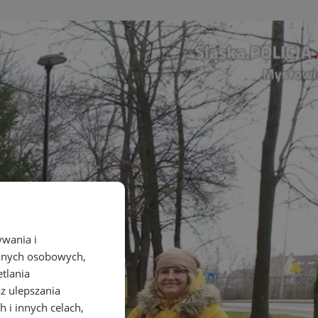
ywania i
danych osobowych,
etlania
az ulepszania
 i innych celach,