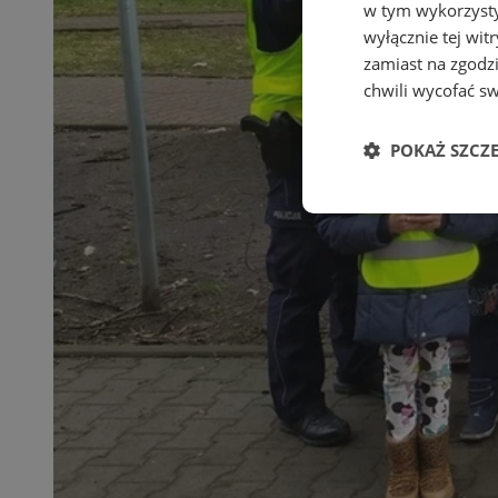
w tym wykorzysty
wyłącznie tej wi
zamiast na zgodz
chwili wycofać s
POKAŻ SZCZ
Niezbędne
Ni
Niezbędne pliki cook
zarządzanie kontem. 
Nazwa