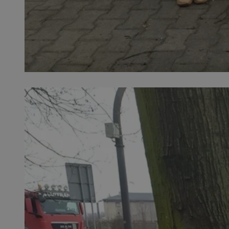
SessID
QeSessID
MvSessID
euds
li_gc
suid
INGRESSCOOKIE
CookieScriptConse