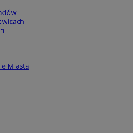
adów
łowicach
ch
ie Miasta