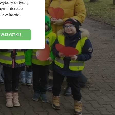
 wybory dotyczą
nym interesie
sz w każdej
 WSZYSTKIE
esklasyfikowane
ane
owanie użytkownika i
j.