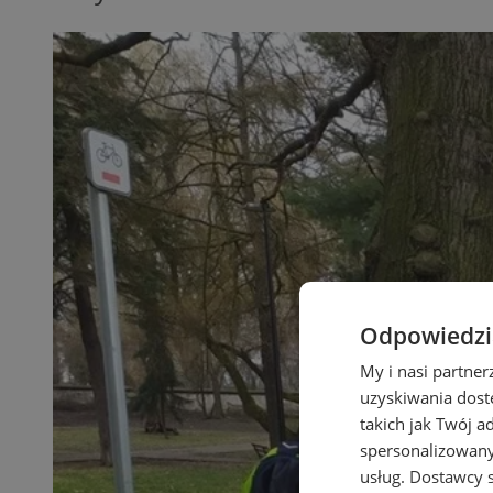
Odpowiedzia
My i nasi partne
uzyskiwania dost
takich jak Twój a
spersonalizowanyc
usług.
Dostawcy s