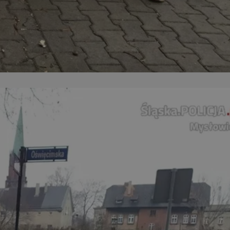
entyfikator sesji.
entyfikator sesji.
entyfikator sesji.
 do przechowywania
niu do usług
e, czy użytkownik
enia lub reklamy.
y gościa na
nych celów
 identyfikatora
erów obsługuje
ekście
lu optymalizacji
rzez usługę Cookie-
preferencji
 na pliki cookie.
ookie Cookie-