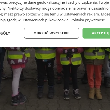
wać precyzyjne dane geolokalizacyjne i cechy urządzenia. Twoje
tryny. Niektórzy dostawcy mogą opierać się na prawnie uzasadnio
ie; masz prawo sprzeciwić się temu w
Ustawieniach reklam
. Może
woją zgodę w
Ustawieniach plików cookie
.
Polityka prywatności
EGÓŁY
ODRZUĆ WSZYSTKIE
AKCEPTUJ
Wydajność
Targetowanie
Funkcjonalność
Ni
ezbędne
Wydajność
Targetowanie
Funkcjonalność
Niesklasyfikow
ie umożliwiają korzystanie z podstawowych funkcji strony internetowej, takich jak log
Bez niezbędnych plików cookie nie można prawidłowo korzystać ze strony internetowe
Okres
Provider
/
Domena
Opis
przechowywania