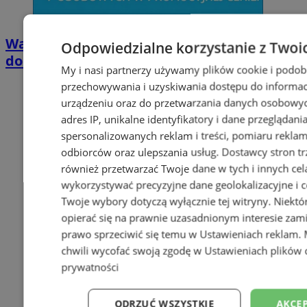
Wakacyjny wypoczynek nad Bałtykiem w
Odpowiedzialne korzystanie z Twoi
domkach Szmaragdowe Morze
My i nasi partnerzy używamy plików cookie i podob
przechowywania i uzyskiwania dostępu do informac
urządzeniu oraz do przetwarzania danych osobowych
adres IP, unikalne identyfikatory i dane przeglądani
spersonalizowanych reklam i treści, pomiaru reklam i
odbiorców oraz ulepszania usług.
Dostawcy stron tr
również przetwarzać Twoje dane w tych i innych cel
wykorzystywać precyzyjne dane geolokalizacyjne i c
Twoje wybory dotyczą wyłącznie tej witryny. Niekt
opierać się na prawnie uzasadnionym interesie zami
prawo sprzeciwić się temu w
Ustawieniach reklam
.
chwili wycofać swoją zgodę w
Ustawieniach plików 
prywatności
ODRZUĆ WSZYSTKIE
AKCEP