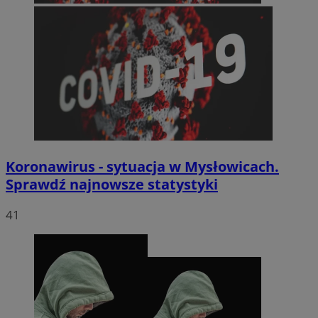
Koronawirus - sytuacja w Mysłowicach.
Sprawdź najnowsze statystyki
41