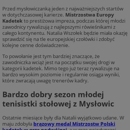
Przed mysłowiczanką jeden z najważniejszych startów
w dotychczasowej karierze.
Mistrzostwa Europy
Kadetek
to prestiżowa impreza, podczas której młodzi
zawodnicy rywalizują z najlepszymi rówieśnikami z
całego kontynentu. Natalia Wszołek będzie miała okazję
sprawdzić się na tle europejskiej czołówki i zdobyć
kolejne cenne doświadczenie.
To powołanie jest tym bardziej znaczące, że
zawodniczka wciąż jest na początku swojej drogi w
kategorii kadetek. Mimo tego już teraz rywalizuje na
bardzo wysokim poziomie i regularnie osiąga wyniki,
które zwracają uwagę trenerów kadry.
Bardzo dobry sezon młodej
tenisistki stołowej z Mysłowic
Ostatnie miesiące były dla Natalii wyjątkowo udane. W
maju zdobyła
brązowy medal Mistrzostw Polski
kadetek w grze podwójnej
, a w grze pojedynczej