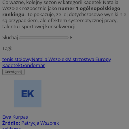
Co ważne, kolejny sezon w kategorii kadetek Natalia
Wszołek rozpocznie jako
numer 1 ogólnopolskiego
rankingu
. To pokazuje, że jej dotychczasowe wyniki nie
są przypadkiem, ale efektem systematycznej pracy,
talentu i sportowej konsekwencji.
Słuchaj
⏵︎
Tagi:
tenis stołowy
Natalia Wszołek
Mistrzostwa Europy
Kadetek
Gondomar
Udostępnij
Ewa Kurpas
Źródło:
Patrycja Wszołek
reklama