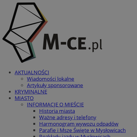
AKTUALNOŚCI
Wiadomości lokalne
Artykuły sponsorowane
KRYMINALNE
MIASTO
INFORMACJE O MIEŚCIE
Historia miasta
Ważne adresy i telefony
Harmonogram wywozu odpadów
Parafie i Msze Święte w Mysłowicach
Rozkłady jazdy w Mysłowicach