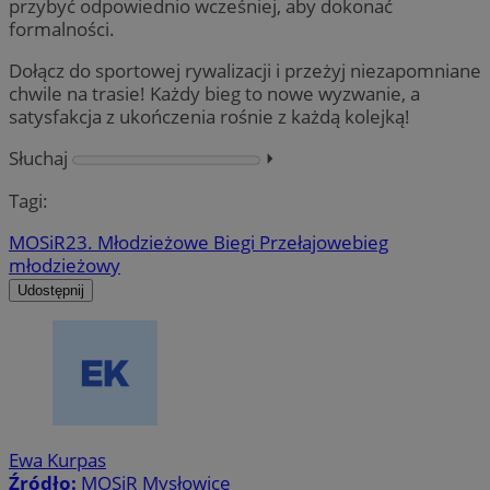
przybyć odpowiednio wcześniej, aby dokonać
formalności.
Dołącz do sportowej rywalizacji i przeżyj niezapomniane
chwile na trasie! Każdy bieg to nowe wyzwanie, a
satysfakcja z ukończenia rośnie z każdą kolejką!
Słuchaj
⏵︎
Tagi:
MOSiR
23. Młodzieżowe Biegi Przełajowe
bieg
młodzieżowy
Udostępnij
Ewa Kurpas
Źródło:
MOSiR Mysłowice