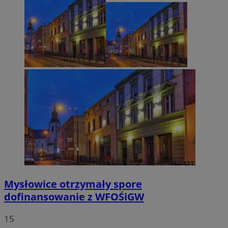
Mysłowice otrzymały spore
dofinansowanie z WFOŚiGW
15