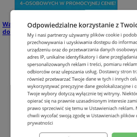
Wakacyjny wypoczynek nad Bałtykiem w
Odpowiedzialne korzystanie z Twoi
domkach Szmaragdowe Morze
My i nasi partnerzy używamy plików cookie i podob
przechowywania i uzyskiwania dostępu do informac
urządzeniu oraz do przetwarzania danych osobowych
adres IP, unikalne identyfikatory i dane przeglądani
spersonalizowanych reklam i treści, pomiaru reklam i
odbiorców oraz ulepszania usług.
Dostawcy stron tr
również przetwarzać Twoje dane w tych i innych cel
wykorzystywać precyzyjne dane geolokalizacyjne i c
Twoje wybory dotyczą wyłącznie tej witryny. Niekt
opierać się na prawnie uzasadnionym interesie zami
prawo sprzeciwić się temu w
Ustawieniach reklam
.
chwili wycofać swoją zgodę w
Ustawieniach plików 
prywatności