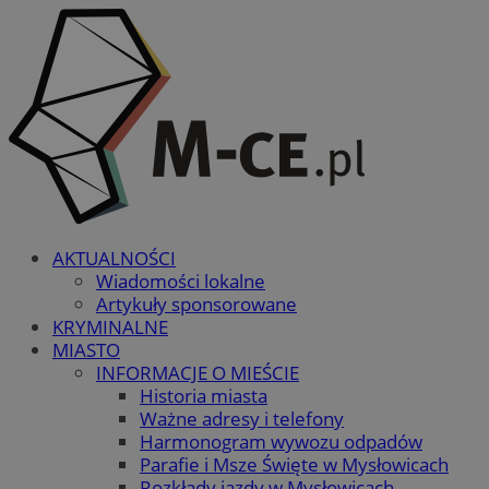
AKTUALNOŚCI
Wiadomości lokalne
Artykuły sponsorowane
KRYMINALNE
MIASTO
INFORMACJE O MIEŚCIE
Historia miasta
Ważne adresy i telefony
Harmonogram wywozu odpadów
Parafie i Msze Święte w Mysłowicach
Rozkłady jazdy w Mysłowicach