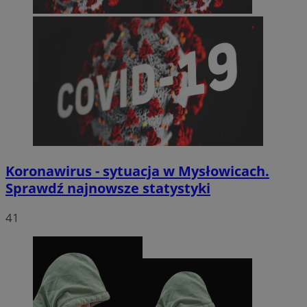
Koronawirus - sytuacja w Mysłowicach.
Sprawdź najnowsze statystyki
41