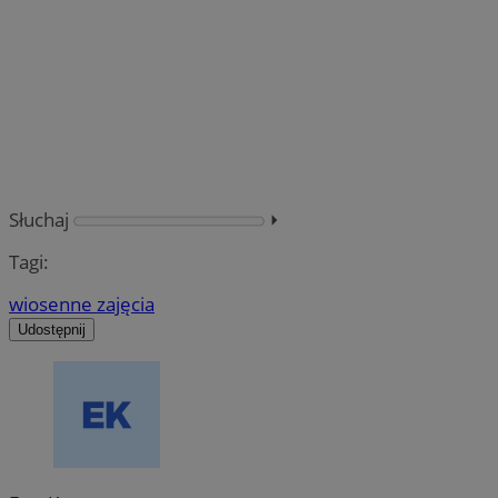
Słuchaj
⏵︎
Tagi:
wiosenne zajęcia
Udostępnij