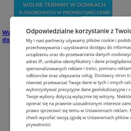
Odpowiedzialne korzystanie z Twoi
Wakacyjny wypoczynek nad Bałtykiem w
domkach Szmaragdowe Morze
My i nasi partnerzy używamy plików cookie i podob
przechowywania i uzyskiwania dostępu do informac
urządzeniu oraz do przetwarzania danych osobowych
adres IP, unikalne identyfikatory i dane przeglądani
spersonalizowanych reklam i treści, pomiaru reklam i
odbiorców oraz ulepszania usług.
Dostawcy stron tr
również przetwarzać Twoje dane w tych i innych cel
wykorzystywać precyzyjne dane geolokalizacyjne i c
Twoje wybory dotyczą wyłącznie tej witryny. Niekt
opierać się na prawnie uzasadnionym interesie zami
prawo sprzeciwić się temu w
Ustawieniach reklam
.
chwili wycofać swoją zgodę w
Ustawieniach plików 
prywatności