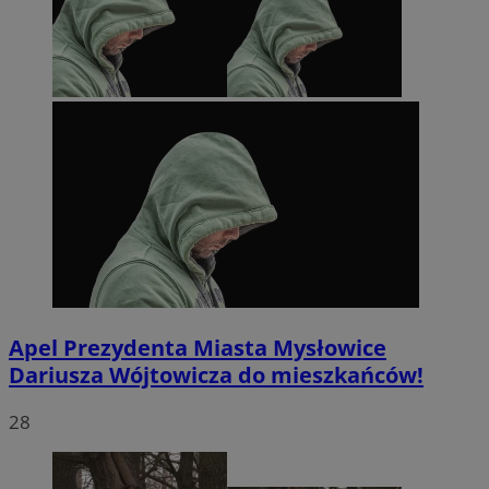
Apel Prezydenta Miasta Mysłowice
Dariusza Wójtowicza do mieszkańców!
28