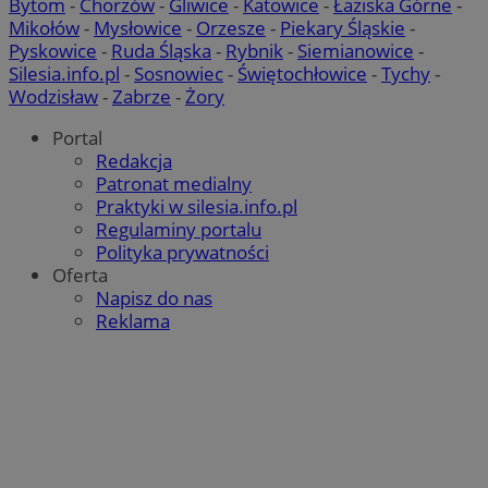
Bytom
-
Chorzów
-
Gliwice
-
Katowice
-
Łaziska Górne
-
IDE
1 rok
Google LLC
Mikołów
-
Mysłowice
-
Orzesze
-
Piekary Śląskie
-
.doubleclick.net
Pyskowice
-
Ruda Śląska
-
Rybnik
-
Siemianowice
-
Silesia.info.pl
-
Sosnowiec
-
Świętochłowice
-
Tychy
-
__Secure-YNID
.youtube.com
Wodzisław
-
Zabrze
-
Żory
mlcwc
.moloco.com
Portal
__mguid_
.mediago.io
Redakcja
Patronat medialny
Praktyki w silesia.info.pl
ustat_exc8mad1xduy0j7u0zfaiwzsrzvkyr
.ustat.info
Regulaminy portalu
ssh
1 rok
Media Force Ltd
Polityka prywatności
.mfadsrvr.com
Oferta
Napisz do nas
DSID
59 minut 53
Google LLC
Reklama
sekundy
.doubleclick.net
__eoi
.m-ce.pl
mc
1 rok 1 miesi
Quality Unit LLC
openstat_rwj63gnvkvuh0j6uty938hedXs0jcf
.openstat.eu
.quantserve.com
x
.advolve.io