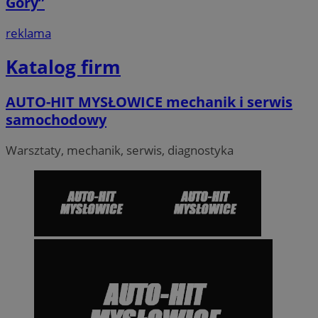
Góry”
reklama
Katalog firm
AUTO-HIT MYSŁOWICE mechanik i serwis
samochodowy
Warsztaty, mechanik, serwis, diagnostyka