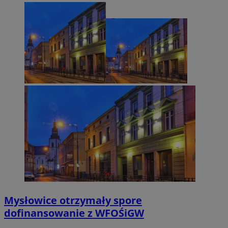
Mysłowice otrzymały spore
dofinansowanie z WFOŚiGW