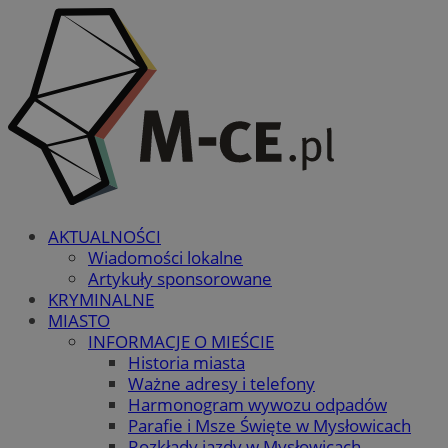
AKTUALNOŚCI
Wiadomości lokalne
Artykuły sponsorowane
KRYMINALNE
MIASTO
INFORMACJE O MIEŚCIE
Historia miasta
Ważne adresy i telefony
Harmonogram wywozu odpadów
Parafie i Msze Święte w Mysłowicach
Rozkłady jazdy w Mysłowicach