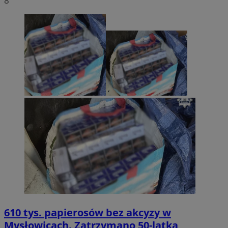
8
610 tys. papierosów bez akcyzy w
Mysłowicach. Zatrzymano 50-latka