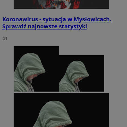
Koronawirus - sytuacja w Mysłowicach.
Sprawdź najnowsze statystyki
41