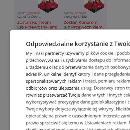
Odpowiedzialne korzystanie z Twoi
My i nasi partnerzy używamy plików cookie i podob
przechowywania i uzyskiwania dostępu do informac
urządzeniu oraz do przetwarzania danych osobowych
adres IP, unikalne identyfikatory i dane przeglądani
spersonalizowanych reklam i treści, pomiaru reklam i
odbiorców oraz ulepszania usług.
Dostawcy stron tr
również przetwarzać Twoje dane w tych i innych cel
wykorzystywać precyzyjne dane geolokalizacyjne i c
Twoje wybory dotyczą wyłącznie tej witryny. Niekt
opierać się na prawnie uzasadnionym interesie zami
prawo sprzeciwić się temu w
Ustawieniach reklam
.
chwili wycofać swoją zgodę w
Ustawieniach plików 