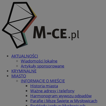
AKTUALNOŚCI
Wiadomości lokalne
Artykuły sponsorowane
KRYMINALNE
MIASTO
INFORMACJE O MIEŚCIE
Historia miasta
Ważne adresy i telefony
Harmonogram wywozu odpadów
Parafie i Msze Święte w Mysłowicach
Rozkłady jazdy w Mysłowicach