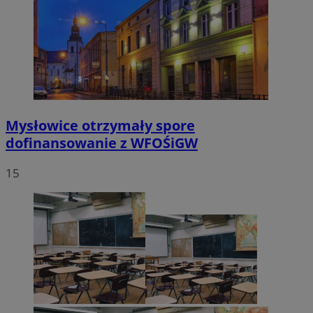
Mysłowice otrzymały spore
dofinansowanie z WFOŚiGW
15