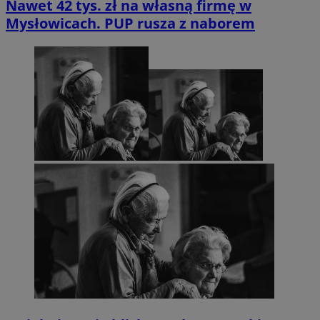
Nawet 42 tys. zł na własną firmę w
Mysłowicach. PUP rusza z naborem