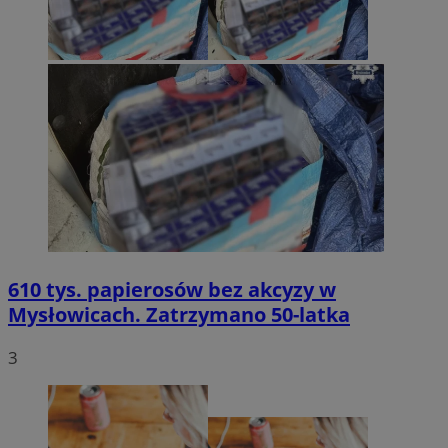
610 tys. papierosów bez akcyzy w
Mysłowicach. Zatrzymano 50-latka
3