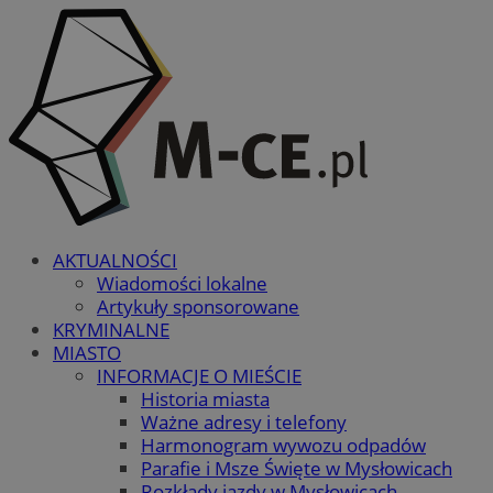
AKTUALNOŚCI
Wiadomości lokalne
Artykuły sponsorowane
KRYMINALNE
MIASTO
INFORMACJE O MIEŚCIE
Historia miasta
Ważne adresy i telefony
Harmonogram wywozu odpadów
Parafie i Msze Święte w Mysłowicach
Rozkłady jazdy w Mysłowicach