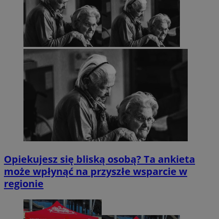
Opiekujesz się bliską osobą? Ta ankieta
może wpłynąć na przyszłe wsparcie w
regionie