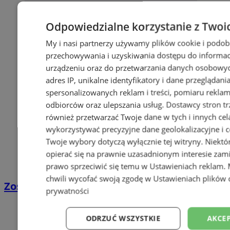
Odpowiedzialne korzystanie z Twoi
My i nasi partnerzy używamy plików cookie i podob
przechowywania i uzyskiwania dostępu do informac
urządzeniu oraz do przetwarzania danych osobowych
adres IP, unikalne identyfikatory i dane przeglądani
spersonalizowanych reklam i treści, pomiaru reklam i
odbiorców oraz ulepszania usług.
Dostawcy stron tr
również przetwarzać Twoje dane w tych i innych cel
wykorzystywać precyzyjne dane geolokalizacyjne i c
Twoje wybory dotyczą wyłącznie tej witryny. Niekt
opierać się na prawnie uzasadnionym interesie zami
prawo sprzeciwić się temu w
Ustawieniach reklam
.
chwili wycofać swoją zgodę w
Ustawieniach plików 
Zostań kierowcą w DPD
prywatności
ODRZUĆ WSZYSTKIE
AKCEP