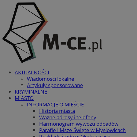
AKTUALNOŚCI
Wiadomości lokalne
Artykuły sponsorowane
KRYMINALNE
MIASTO
INFORMACJE O MIEŚCIE
Historia miasta
Ważne adresy i telefony
Harmonogram wywozu odpadów
Parafie i Msze Święte w Mysłowicach
Rozkłady jazdy w Mysłowicach