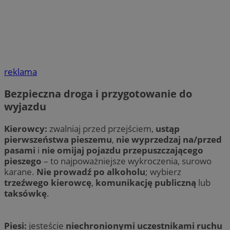
reklama
Bezpieczna droga i przygotowanie do
wyjazdu
Kierowcy:
zwalniaj przed przejściem,
ustąp
pierwszeństwa pieszemu
,
nie wyprzedzaj na/przed
pasami
i
nie omijaj pojazdu przepuszczającego
pieszego
– to najpoważniejsze wykroczenia, surowo
karane.
Nie prowadź po alkoholu
; wybierz
trzeźwego kierowcę
,
komunikację publiczną
lub
taksówkę
.
Piesi:
jesteście
niechronionymi uczestnikami ruchu