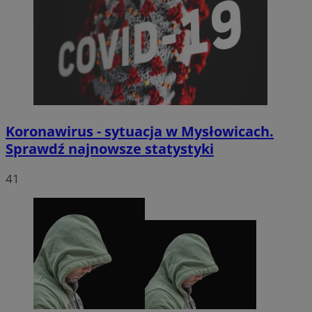
Koronawirus - sytuacja w Mysłowicach.
Sprawdź najnowsze statystyki
41