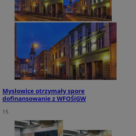
Mysłowice otrzymały spore
dofinansowanie z WFOŚiGW
15