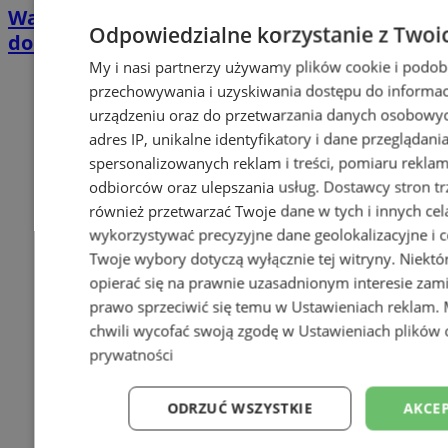
Wakacyjny wypoczynek nad Bałtykiem w
Odpowiedzialne korzystanie z Twoi
domkach Szmaragdowe Morze
My i nasi partnerzy używamy plików cookie i podob
przechowywania i uzyskiwania dostępu do informac
urządzeniu oraz do przetwarzania danych osobowych
adres IP, unikalne identyfikatory i dane przeglądani
spersonalizowanych reklam i treści, pomiaru reklam i
odbiorców oraz ulepszania usług.
Dostawcy stron tr
również przetwarzać Twoje dane w tych i innych cel
wykorzystywać precyzyjne dane geolokalizacyjne i c
Twoje wybory dotyczą wyłącznie tej witryny. Niekt
opierać się na prawnie uzasadnionym interesie zami
prawo sprzeciwić się temu w
Ustawieniach reklam
.
chwili wycofać swoją zgodę w
Ustawieniach plików 
prywatności
ODRZUĆ WSZYSTKIE
AKCEP