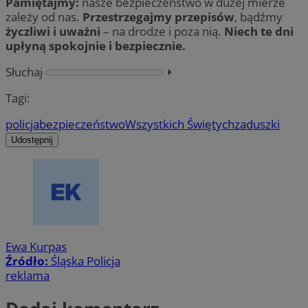
Pamiętajmy:
nasze bezpieczeństwo w dużej mierze
zależy od nas.
Przestrzegajmy przepisów
, bądźmy
życzliwi i uważni
– na drodze i poza nią.
Niech te dni
upłyną spokojnie i bezpiecznie.
Słuchaj
⏵︎
Tagi:
policja
bezpieczeństwo
Wszystkich Świętych
zaduszki
Udostępnij
Ewa Kurpas
Źródło:
Śląska Policja
reklama