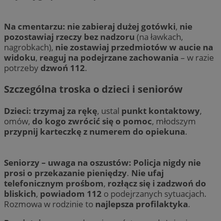
Na cmentarzu:
nie zabieraj dużej gotówki
,
nie
pozostawiaj rzeczy bez nadzoru
(na ławkach,
nagrobkach),
nie zostawiaj przedmiotów w aucie na
widoku
,
reaguj na podejrzane zachowania
– w razie
potrzeby
dzwoń 112
.
Szczególna troska o dzieci i seniorów
Dzieci:
trzymaj za rękę
, ustal
punkt kontaktowy
,
omów,
do kogo zwrócić się o pomoc
, młodszym
przypnij karteczkę z numerem do opiekuna
.
Seniorzy – uwaga na oszustów:
Policja nigdy nie
prosi o przekazanie pieniędzy
.
Nie ufaj
telefonicznym prośbom
,
rozłącz się i zadzwoń do
bliskich
,
powiadom 112
o podejrzanych sytuacjach.
Rozmowa w rodzinie to
najlepsza profilaktyka
.