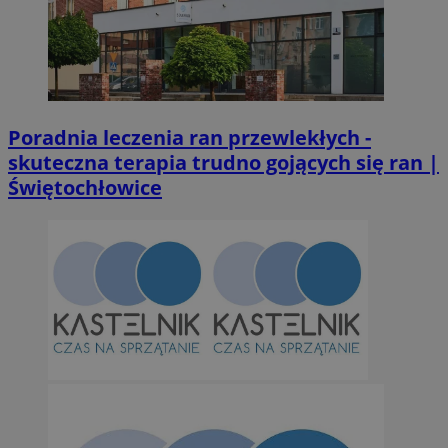
QeSessID
m-ce.pl
1 r
MvSessID
m-ce.pl
1 r
Poradnia leczenia ran przewlekłych -
skuteczna terapia trudno gojących się ran |
Świętochłowice
euds
.rfihub.com
Ses
Googl
li_gc
5 miesi
LinkedIn
tygod
Corporation
.linkedin.com