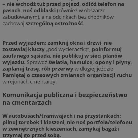
–
nie wchodź tuż przed pojazd
,
odłóż telefon na
pasach
,
noś odblaski
(również w obszarze
zabudowanym), a na odcinkach bez chodników
zachowaj
szczególną ostrożność
.
Przed wyjazdem:
zamknij okna i drzwi
,
nie
zostawiaj kluczy
„pod wycieraczką”,
poinformuj
zaufanego sąsiada
,
nie publikuj w sieci planów
wyjazdu
. Sprawdź
światła, hamulce, opony i płyny
,
zaplanuj trasę
,
rób przerwy
w długiej jeździe.
Pamiętaj o czasowych zmianach organizacji ruchu
w rejonach cmentarzy.
Komunikacja publiczna i bezpieczeństwo
na cmentarzach
W autobusach/tramwajach i na przystankach:
pilnuj torebek i kieszeni
,
nie noś portfela/telefonu
w zewnętrznych kieszeniach
,
zamykaj bagaż i
trzymaj go przed sobą
.