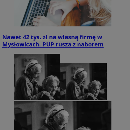
Nawet 42 tys. zł na własną firmę w
Mysłowicach. PUP rusza z naborem