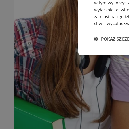
w tym wykorzysty
wyłącznie tej wi
zamiast na zgodz
chwili wycofać s
POKAŻ SZCZ
Niezbędne
Ni
Niezbędne pliki cook
zarządzanie kontem. 
Nazwa