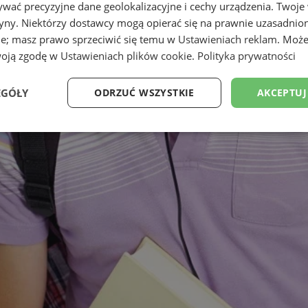
wać precyzyjne dane geolokalizacyjne i cechy urządzenia. Twoje
tryny. Niektórzy dostawcy mogą opierać się na prawnie uzasadnio
ie; masz prawo sprzeciwić się temu w
Ustawieniach reklam
. Może
woją zgodę w
Ustawieniach plików cookie
.
Polityka prywatności
EGÓŁY
ODRZUĆ WSZYSTKIE
AKCEPTUJ
Wydajność
Targetowanie
Funkcjonalność
Ni
ezbędne
Wydajność
Targetowanie
Funkcjonalność
Niesklasyfikow
ie umożliwiają korzystanie z podstawowych funkcji strony internetowej, takich jak log
Bez niezbędnych plików cookie nie można prawidłowo korzystać ze strony internetowe
Okres
Provider
/
Domena
Opis
przechowywania