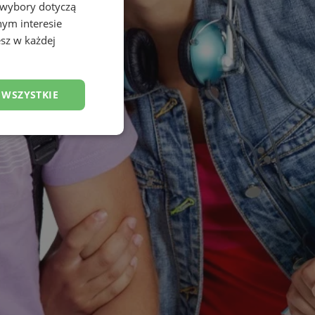
 wybory dotyczą
nym interesie
sz w każdej
 WSZYSTKIE
esklasyfikowane
ane
owanie użytkownika i
j.