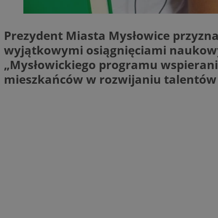
SessID
QeSessID
Prezydent Miasta Mysłowice przyzna
MvSessID
wyjątkowymi osiągnięciami naukowy
euds
„Mysłowickiego programu wspierania
mieszkańców w rozwijaniu talentów i
li_gc
suid
INGRESSCOOKIE
CookieScriptConse