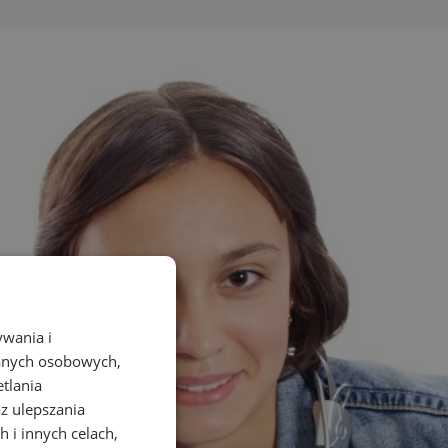
ywania i
danych osobowych,
etlania
az ulepszania
 i innych celach,