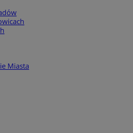
adów
łowicach
ch
ie Miasta