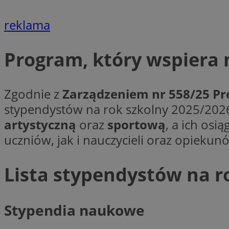
__cf_bm
reklama
VISITOR_PRIVACY_
Program, który wspiera 
Zgodnie z
Zarządzeniem nr 558/25 Pre
stypendystów na rok szkolny 2025/2026
artystyczną
oraz
sportową
, a ich osi
Nazwa
Pro
uczniów, jak i nauczycieli oraz opiekun
Nazwa
Nazwa
Do
Nazwa
openstat_gid
sa-user-id-v3
google_push
.bi
WMF-Uniq
TDID
Lista stypendystów na r
ustat_Xer121962iw
openstat_cwX7xx1t
Stypendia naukowe
ADK_EX_11
tt_viewer
c
__mguid_