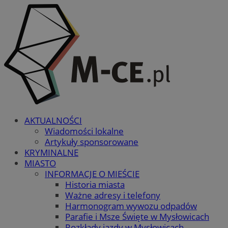
AKTUALNOŚCI
Wiadomości lokalne
Artykuły sponsorowane
KRYMINALNE
MIASTO
INFORMACJE O MIEŚCIE
Historia miasta
Ważne adresy i telefony
Harmonogram wywozu odpadów
Parafie i Msze Święte w Mysłowicach
Rozkłady jazdy w Mysłowicach