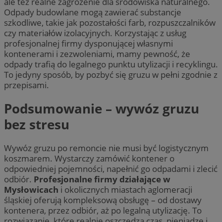
ale też realne zagrożenie dla środowiska naturalnego.
Odpady budowlane mogą zawierać substancje
szkodliwe, takie jak pozostałości farb, rozpuszczalników
czy materiałów izolacyjnych. Korzystając z usług
profesjonalnej firmy dysponującej własnymi
kontenerami i zezwoleniami, mamy pewność, że
odpady trafią do legalnego punktu utylizacji i recyklingu.
To jedyny sposób, by pozbyć się gruzu w pełni zgodnie z
przepisami.
Podsumowanie – wywóz gruzu
bez stresu
Wywóz gruzu po remoncie nie musi być logistycznym
koszmarem. Wystarczy zamówić kontener o
odpowiedniej pojemności, napełnić go odpadami i zlecić
odbiór.
Profesjonalne firmy działające w
Mysłowicach
i okolicznych miastach aglomeracji
śląskiej oferują kompleksową obsługę – od dostawy
kontenera, przez odbiór, aż po legalną utylizację. To
rozwiązanie, które realnie oszczędza czas, pieniądze i