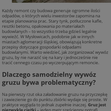
Każdy remont czy budowa generuje ogromne ilości
odpadów, o których wielu inwestorów zapomina na
etapie planowania prac. Stary tynk, potłuczone kafle,
resztki betonu, opakowania po materiałach
budowlanych – to wszystko trzeba gdzieś legalnie
wywieźć. W Mysłowicach, podobnie jak w innych
miastach aglomeracji śląskiej, obowiązują konkretne
przepisy dotyczące gospodarki odpadami
budowlanymi. Warto wiedzieć, jak zorganizować wywóz
gruzu, by nie narazić się na kary i jednocześnie nie
tracić cennego czasu po wyczerpującym remoncie.
Dlaczego samodzielny wywóz
gruzu bywa problematyczny?
Na pierwszy rzut oka załadowanie gruzu na przyczepkę
i zawiezienie go do punktu zbiórki wydaje się proste. W
praktyce wygląda to jednak zupełnie inaczej.
Gruz jest
niezwykle ciężki
– jeden metr sześcienny potrafi