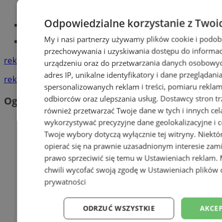
Odpowiedzialne korzystanie z Twoi
Kursy języka angielskiego
My i nasi partnerzy używamy plików cookie i podob
Tworzenie stron www - Mysłowice
przechowywania i uzyskiwania dostępu do informac
reklama
urządzeniu oraz do przetwarzania danych osobowych
adres IP, unikalne identyfikatory i dane przeglądani
reklama
spersonalizowanych reklam i treści, pomiaru reklam i
odbiorców oraz ulepszania usług.
Dostawcy stron tr
Ogłoszenia
również przetwarzać Twoje dane w tych i innych cel
wykorzystywać precyzyjne dane geolokalizacyjne i c
Twoje wybory dotyczą wyłącznie tej witryny. Niekt
opierać się na prawnie uzasadnionym interesie zami
prawo sprzeciwić się temu w
Ustawieniach reklam
.
chwili wycofać swoją zgodę w
Ustawieniach plików 
prywatności
ODRZUĆ WSZYSTKIE
AKCEP