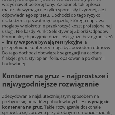
ważyć nawet półtorej tony. Załadunek takiej ilości
materiału wymaga nie tylko sporej siły fizycznej, ale i
odpowiedniego sprzętu. Dochodzi do tego ryzyko
uszkodzenia prywatnego pojazdu, którego naprawa
mogłaby wielokrotnie przekroczyć koszt profesjonalnej
usługi. Nie każdy Punkt Selektywnej Zbiórki Odpadów
Komunalnych przyjmie duże ilości gruzu bez ograniczeń
–
limity wagowe bywają restrykcyjne
, a
przepełnione kontenery mogą być powodem odmowy.
Do tego dochodzi obowiązek segregacji na osobne
frakcje: gruz, styropian, folia, opakowania po chemii
budowlanej.
Kontener na gruz – najprostsze i
najwygodniejsze rozwiązanie
Zdecydowanie najskuteczniejszym sposobem na
pozbycie się odpadów pobudowlanych jest
wynajęcie
kontenera na gruz
. Takie rozwiązanie doskonale
sprawdza się zarówno przy drobnym remoncie łazienki,