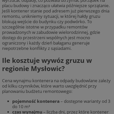
wyrzucać odpady, co pozwala utrzymać porządek na
placu budowy i znacząco ułatwia późniejsze sprzątanie.
Jeśli kontener stanie pod adresem już pierwszego dnia
remontu, unikniemy sytuacji, w której hałdy gruzu
blokują wejście do budynku czy podwórko. To
szczególnie istotne w przypadku remontów
prowadzonych w zabudowie wielorodzinnej, gdzie
dostęp do przestrzeni wspólnych jest mocno
ograniczony i każdy dzień bałaganu generuje
niepotrzebne konflikty z sąsiadami.
Ile kosztuje wywóz gruzu w
regionie Mysłowic?
Cena wynajmu kontenera na odpady budowlane zależy
od kilku czynników, które warto uwzględnić przy
planowaniu budżetu remontowego:
pojemność kontenera
– dostępne warianty od 3
do 10 m³
czas wynajmu
– liczba dni, przez które kontener