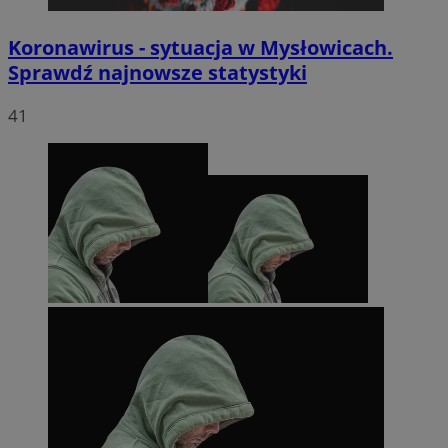
Koronawirus - sytuacja w Mysłowicach.
Sprawdź najnowsze statystyki
41