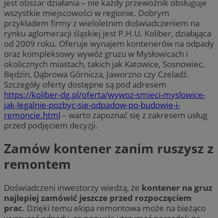
jest obszar działania – nie każdy przewoźnik obsługuje
wszystkie miejscowości w regionie. Dobrym
przykładem firmy z wieloletnim doświadczeniem na
rynku aglomeracji śląskiej jest P.H.U. Koliber, działająca
od 2009 roku. Oferuje wynajem kontenerów na odpady
oraz kompleksowy wywóz gruzu w Mysłowicach i
okolicznych miastach, takich jak Katowice, Sosnowiec,
Będzin, Dąbrowa Górnicza, Jaworzno czy Czeladź.
Szczegóły oferty dostępne są pod adresem
https://koliber-dg.pl/oferta/wywoz-smieci-myslowice-
jak-legalnie-pozbyc-sie-odpadow-po-budowie-i-
remoncie.html
– warto zapoznać się z zakresem usług
przed podjęciem decyzji.
Zamów kontener zanim ruszysz z
remontem
Doświadczeni inwestorzy wiedzą, że
kontener na gruz
najlepiej zamówić jeszcze przed rozpoczęciem
prac
. Dzięki temu ekipa remontowa może na bieżąco