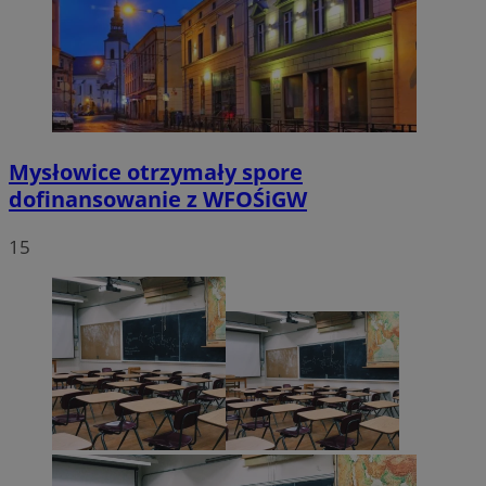
Mysłowice otrzymały spore
dofinansowanie z WFOŚiGW
15