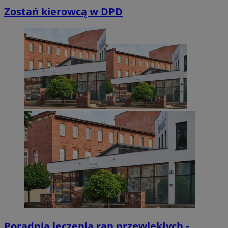
Zostań kierowcą w DPD
suid
1 r
Simplifi Holdings
Inc.
.simpli.fi
INGRESSCOOKIE
Ses
NGINX Inc.
bh.contextweb.com
CookieScriptConsent
1 r
CookieScript
m-ce.pl
Poradnia leczenia ran przewlekłych -