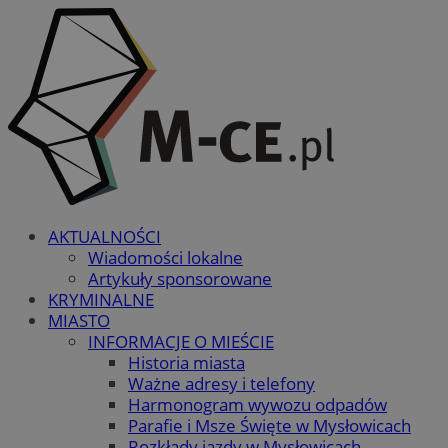
AKTUALNOŚCI
Wiadomości lokalne
Artykuły sponsorowane
KRYMINALNE
MIASTO
INFORMACJE O MIEŚCIE
Historia miasta
Ważne adresy i telefony
Harmonogram wywozu odpadów
Parafie i Msze Święte w Mysłowicach
Rozkłady jazdy w Mysłowicach