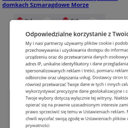
domkach Szmaragdowe Morze
Odpowiedzialne korzystanie z Twoi
My i nasi partnerzy używamy plików cookie i podob
przechowywania i uzyskiwania dostępu do informac
urządzeniu oraz do przetwarzania danych osobowych
adres IP, unikalne identyfikatory i dane przeglądani
spersonalizowanych reklam i treści, pomiaru reklam i
odbiorców oraz ulepszania usług.
Dostawcy stron tr
również przetwarzać Twoje dane w tych i innych cel
wykorzystywać precyzyjne dane geolokalizacyjne i c
Twoje wybory dotyczą wyłącznie tej witryny. Niekt
opierać się na prawnie uzasadnionym interesie zami
prawo sprzeciwić się temu w
Ustawieniach reklam
.
chwili wycofać swoją zgodę w
Ustawieniach plików 
prywatności