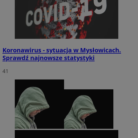
Koronawirus - sytuacja w Mysłowicach.
Sprawdź najnowsze statystyki
41