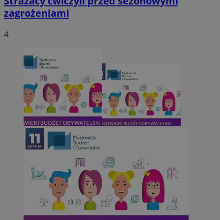
Strażacy ćwiczyli przed sezonowymi
zagrożeniami
4