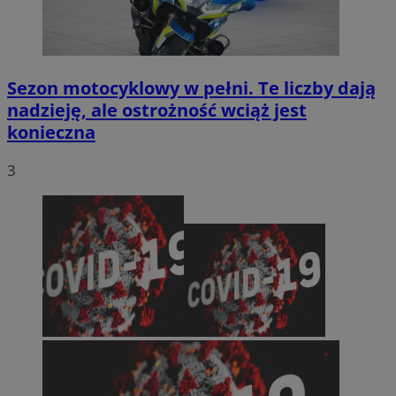
Sezon motocyklowy w pełni. Te liczby dają
nadzieję, ale ostrożność wciąż jest
konieczna
3