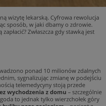
entyfikator sesji.
entyfikator sesji.
jną wizytę lekarską. Cyfrowa rewolucja
entyfikator sesji.
ąc sposób, w jaki dbamy o zdrowie.
 do przechowywania
niu do usług
ą zapłacić? Zwłaszcza gdy stawką jest
e, czy użytkownik
enia lub reklamy.
y gościa na
nych celów
 identyfikatora
owadzono ponad 10 milionów zdalnych
erów obsługuje
ekście
dnim, sygnalizując zmianę w podejściu
lu optymalizacji
nością telemedycyny stoją przede
rzez usługę Cookie-
preferencji
bez wychodzenia z domu
– szczególnie
 na pliki cookie.
ookie Cookie-
goda to jednak tylko wierzchołek góry