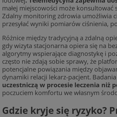
lodowej
. Telemedycyna zapewnia dost
__cf_bm
małej miejscowości może konsultować si
Zdalny monitoring zdrowia umożliwia c
VISITOR_PRIVACY_
przesyłać wyniki pomiarów ciśnienia, p
Różnice między tradycyjną a zdalną opi
gdy wizyta stacjonarna opiera się na b
algorytmy wspierające diagnostykę i po
często nie zdają sobie sprawy, że plat
Nazwa
potencjalne powiązania między objawam
Pro
Nazwa
Nazwa
Do
Nazwa
dynamiki relacji lekarz-pacjent. Badani
openstat_gid
sa-user-id-v3
google_push
.bi
uczestniczą w procesie leczenia niż 
WMF-Uniq
TDID
poczuciem komfortu we własnym śro
ustat_Xer121962iw
openstat_cwX7xx1t
ADK_EX_11
Gdzie kryje się ryzyko? 
tt_viewer
c
__mguid_