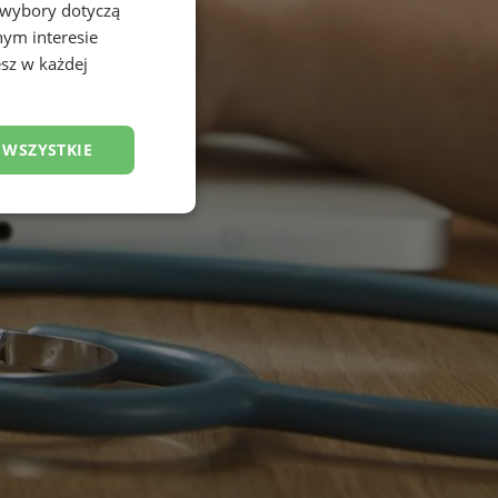
 wybory dotyczą
nym interesie
sz w każdej
 WSZYSTKIE
esklasyfikowane
ane
owanie użytkownika i
j.