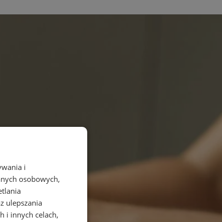
ywania i
danych osobowych,
etlania
az ulepszania
 i innych celach,