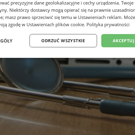
wać precyzyjne dane geolokalizacyjne i cechy urządzenia. Twoje
tryny. Niektórzy dostawcy mogą opierać się na prawnie uzasadnio
ie; masz prawo sprzeciwić się temu w
Ustawieniach reklam
. Może
woją zgodę w
Ustawieniach plików cookie
.
Polityka prywatności
EGÓŁY
ODRZUĆ WSZYSTKIE
AKCEPTUJ
Wydajność
Targetowanie
Funkcjonalność
Ni
ezbędne
Wydajność
Targetowanie
Funkcjonalność
Niesklasyfikow
ie umożliwiają korzystanie z podstawowych funkcji strony internetowej, takich jak log
Bez niezbędnych plików cookie nie można prawidłowo korzystać ze strony internetowe
Okres
Provider
/
Domena
Opis
przechowywania