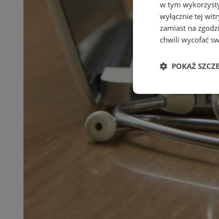
w tym wykorzysty
wyłącznie tej wi
zamiast na zgodz
chwili wycofać s
POKAŻ SZCZ
Niezbędne
Ni
Niezbędne pliki cook
zarządzanie kontem. 
Nazwa