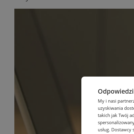
Odpowiedzia
My i nasi partne
uzyskiwania dost
takich jak Twój a
spersonalizowanyc
usług.
Dostawcy s