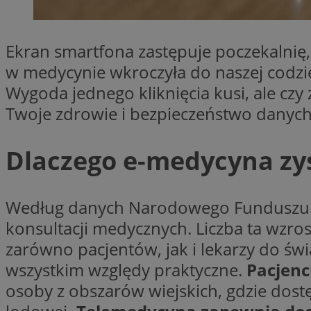
SessID
QeSessID
Ekran smartfona zastępuje poczekalnię, 
MvSessID
w medycynie wkroczyła do naszej codzie
euds
Wygoda jednego kliknięcia kusi, ale czy 
Twoje zdrowie i bezpieczeństwo danyc
li_gc
Dlaczego e-medycyna zy
suid
Według danych Narodowego Funduszu Z
INGRESSCOOKIE
konsultacji medycznych. Liczba ta wzr
zarówno pacjentów, jak i lekarzy do św
CookieScriptConse
wszystkim względy praktyczne.
Pacjenc
osoby z obszarów wiejskich, gdzie dost