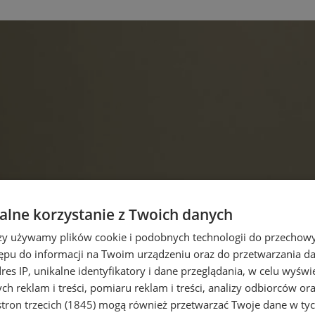
lne korzystanie z Twoich danych
rzy używamy plików cookie i podobnych technologii do przechow
ępu do informacji na Twoim urządzeniu oraz do przetwarzania 
dres IP, unikalne identyfikatory i dane przeglądania, w celu wyświ
h reklam i treści, pomiaru reklam i treści, analizy odbiorców or
tron trzecich (1845)
mogą również przetwarzać Twoje dane w tych