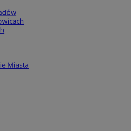
adów
łowicach
ch
ie Miasta