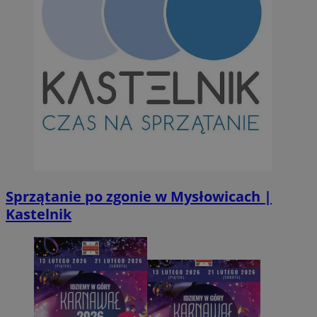
suid
1 r
Simplifi Holdings
Inc.
.simpli.fi
INGRESSCOOKIE
Ses
NGINX Inc.
bh.contextweb.com
Sprzątanie po zgonie w Mysłowicach |
CookieScriptConsent
1 r
CookieScript
Kastelnik
m-ce.pl