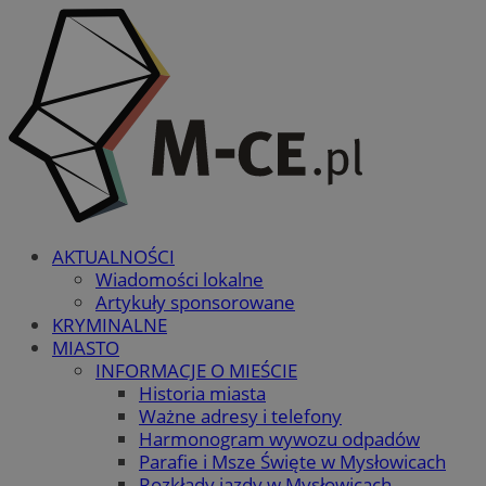
AKTUALNOŚCI
Wiadomości lokalne
Artykuły sponsorowane
KRYMINALNE
MIASTO
INFORMACJE O MIEŚCIE
Historia miasta
Ważne adresy i telefony
Harmonogram wywozu odpadów
Parafie i Msze Święte w Mysłowicach
Rozkłady jazdy w Mysłowicach