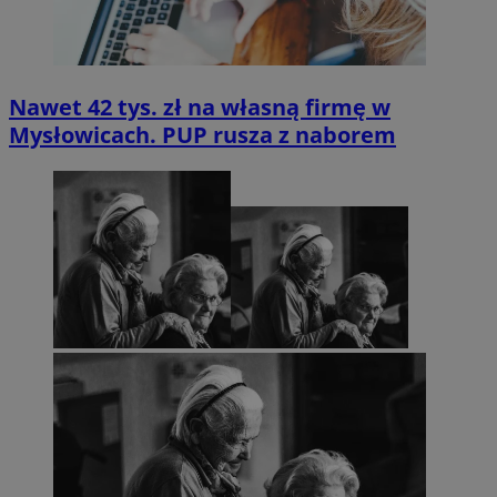
Nawet 42 tys. zł na własną firmę w
Mysłowicach. PUP rusza z naborem