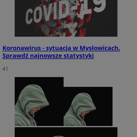
Koronawirus - sytuacja w Mysłowicach.
Sprawdź najnowsze statystyki
41