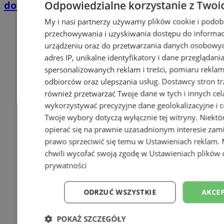
Odpowiedzialne korzystanie z Twoi
domkach Szmaragdowe Morze
My i nasi partnerzy używamy plików cookie i podob
przechowywania i uzyskiwania dostępu do informac
urządzeniu oraz do przetwarzania danych osobowych
adres IP, unikalne identyfikatory i dane przeglądani
spersonalizowanych reklam i treści, pomiaru reklam i
odbiorców oraz ulepszania usług.
Dostawcy stron tr
również przetwarzać Twoje dane w tych i innych cel
wykorzystywać precyzyjne dane geolokalizacyjne i c
Twoje wybory dotyczą wyłącznie tej witryny. Niekt
opierać się na prawnie uzasadnionym interesie zami
prawo sprzeciwić się temu w
Ustawieniach reklam
.
chwili wycofać swoją zgodę w
Ustawieniach plików 
prywatności
ODRZUĆ WSZYSTKIE
AKCEP
POKAŻ SZCZEGÓŁY