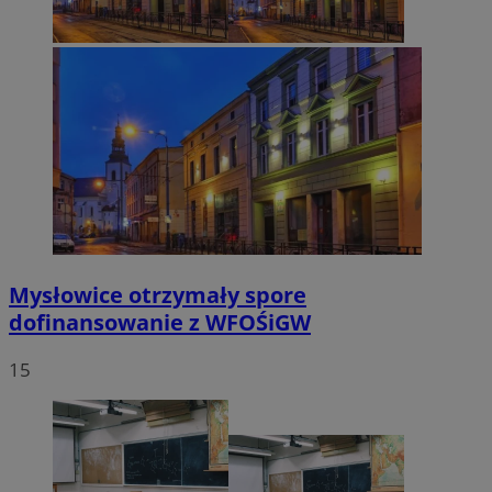
Mysłowice otrzymały spore
dofinansowanie z WFOŚiGW
15