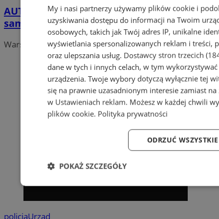
My i nasi partnerzy używamy plików cookie i podo
AUTO-HIT MYSŁOWICE mechanik i serwis
uzyskiwania dostępu do informacji na Twoim urzą
samochodowy
osobowych, takich jak Twój adres IP, unikalne ident
wyświetlania spersonalizowanych reklam i treści, p
Warsztaty, mechanik, serwis, diagnostyka
oraz ulepszania usług.
Dostawcy stron trzecich (18
dane w tych i innych celach, w tym wykorzystywać 
urządzenia. Twoje wybory dotyczą wyłącznie tej w
się na prawnie uzasadnionym interesie zamiast na
w
Ustawieniach reklam
. Możesz w każdej chwili w
plików cookie
.
Polityka prywatności
ODRZUĆ WSZYSTKIE
POKAŻ SZCZEGÓŁY
Niezbędne
Wydajność
Targetowanie
policja
Urząd