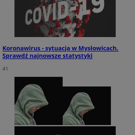
Koronawirus - sytuacja w Mysłowicach.
Sprawdź najnowsze statystyki
41