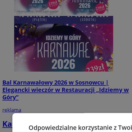
Bal Karnawałowy 2026 w Sosnowcu |
Elegancki wieczór w Restauracji „Idziemy w
Góry”
reklama
Katalog firm
Odpowiedzialne korzystanie z Two