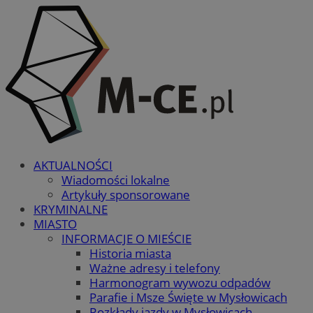
AKTUALNOŚCI
Wiadomości lokalne
Artykuły sponsorowane
KRYMINALNE
MIASTO
INFORMACJE O MIEŚCIE
Historia miasta
Ważne adresy i telefony
Harmonogram wywozu odpadów
Parafie i Msze Święte w Mysłowicach
Rozkłady jazdy w Mysłowicach