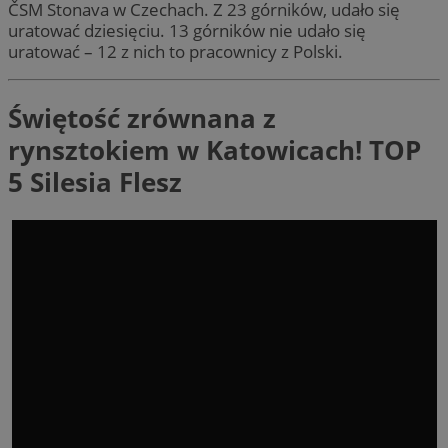
ČSM Stonava w Czechach. Z 23 górników, udało się
uratować dziesięciu. 13 górników nie udało się
uratować – 12 z nich to pracownicy z Polski.
Świętość zrównana z
rynsztokiem w Katowicach! TOP
5 Silesia Flesz