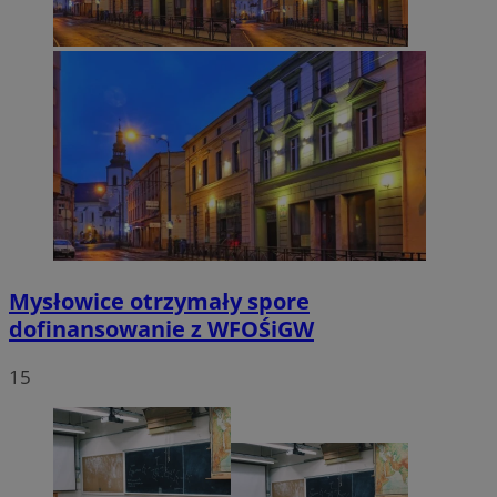
Mysłowice otrzymały spore
dofinansowanie z WFOŚiGW
15