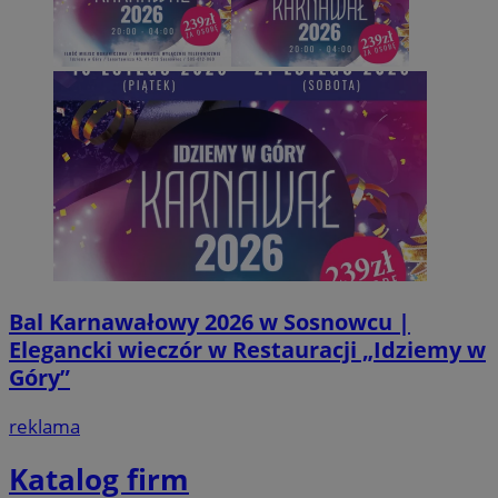
VISITOR_PRIVACY_METADATA
5 miesi
YouTube
tygod
.youtube.com
Bal Karnawałowy 2026 w Sosnowcu |
Elegancki wieczór w Restauracji „Idziemy w
Góry”
reklama
Katalog firm