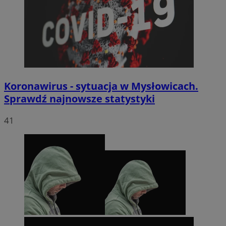
Koronawirus - sytuacja w Mysłowicach.
Sprawdź najnowsze statystyki
41