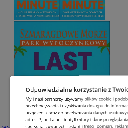
Odpowiedzialne korzystanie z Twoi
My i nasi partnerzy używamy plików cookie i podob
przechowywania i uzyskiwania dostępu do informac
urządzeniu oraz do przetwarzania danych osobowych
adres IP, unikalne identyfikatory i dane przeglądani
spersonalizowanych reklam i treści, pomiaru reklam i
Wakacyjny wypoczynek nad Bałtykiem w