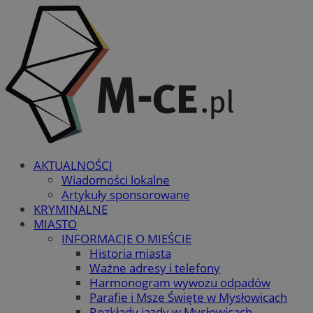
AKTUALNOŚCI
Wiadomości lokalne
Artykuły sponsorowane
KRYMINALNE
MIASTO
INFORMACJE O MIEŚCIE
Historia miasta
Ważne adresy i telefony
Harmonogram wywozu odpadów
Parafie i Msze Święte w Mysłowicach
Rozkłady jazdy w Mysłowicach