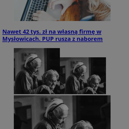
Nawet 42 tys. zł na własną firmę w
Mysłowicach. PUP rusza z naborem