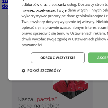
odbiorców oraz ulepszania usług.
Dostawcy stron tr
domkach Szmaragdowe Morze
również przetwarzać Twoje dane w tych i innych cel
wykorzystywać precyzyjne dane geolokalizacyjne i c
Twoje wybory dotyczą wyłącznie tej witryny. Niekt
opierać się na prawnie uzasadnionym interesie zami
prawo sprzeciwić się temu w
Ustawieniach reklam
.
chwili wycofać swoją zgodę w
Ustawieniach plików 
prywatności
ODRZUĆ WSZYSTKIE
AKCEP
POKAŻ SZCZEGÓŁY
Niezbędne
Wydajność
Targetowani
Niesklasyfikowane