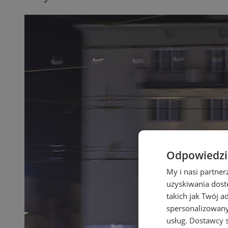
Odpowiedzia
My i nasi partne
uzyskiwania dost
takich jak Twój a
spersonalizowanyc
usług.
Dostawcy s