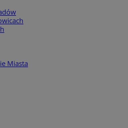
adów
łowicach
ch
ie Miasta