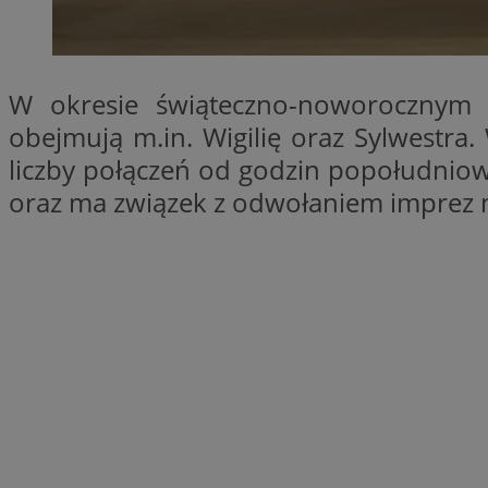
SessID
QeSessID
MvSessID
W okresie świąteczno-noworocznym 
euds
obejmują m.in. Wigilię oraz Sylwestra
liczby połączeń od godzin popołudniowy
li_gc
oraz ma związek z odwołaniem imprez
suid
INGRESSCOOKIE
CookieScriptConse