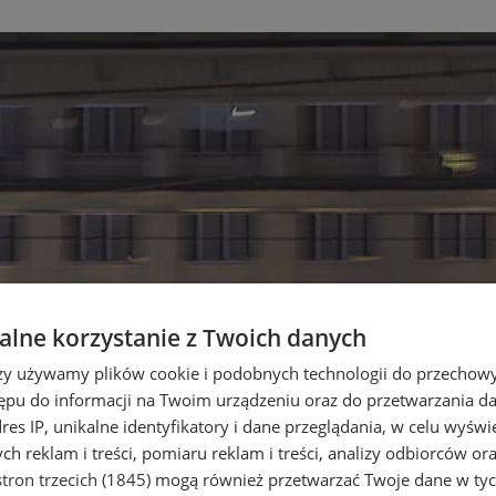
lne korzystanie z Twoich danych
rzy używamy plików cookie i podobnych technologii do przechow
ępu do informacji na Twoim urządzeniu oraz do przetwarzania 
dres IP, unikalne identyfikatory i dane przeglądania, w celu wyświ
h reklam i treści, pomiaru reklam i treści, analizy odbiorców or
tron trzecich (1845)
mogą również przetwarzać Twoje dane w tych