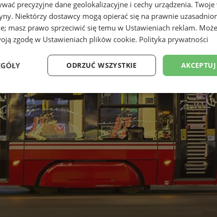
wać precyzyjne dane geolokalizacyjne i cechy urządzenia. Twoje
tryny. Niektórzy dostawcy mogą opierać się na prawnie uzasadnio
ie; masz prawo sprzeciwić się temu w
Ustawieniach reklam
. Może
woją zgodę w
Ustawieniach plików cookie
.
Polityka prywatności
EGÓŁY
ODRZUĆ WSZYSTKIE
AKCEPTUJ
Wydajność
Targetowanie
Funkcjonalność
Ni
ezbędne
Wydajność
Targetowanie
Funkcjonalność
Niesklasyfikow
ie umożliwiają korzystanie z podstawowych funkcji strony internetowej, takich jak log
Bez niezbędnych plików cookie nie można prawidłowo korzystać ze strony internetowe
Okres
Provider
/
Domena
Opis
przechowywania