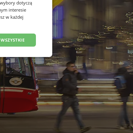
 wybory dotyczą
nym interesie
sz w każdej
 WSZYSTKIE
esklasyfikowane
ane
owanie użytkownika i
j.