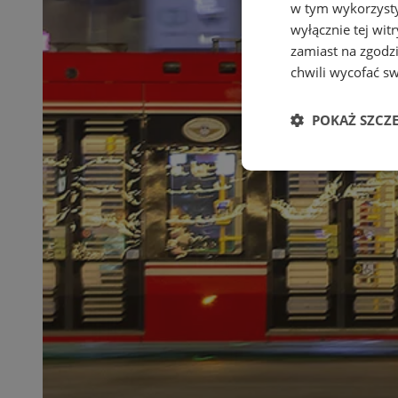
w tym wykorzysty
wyłącznie tej wi
zamiast na zgodz
chwili wycofać s
POKAŻ SZCZ
Niezbędne
Ni
Niezbędne pliki cook
zarządzanie kontem. 
Nazwa