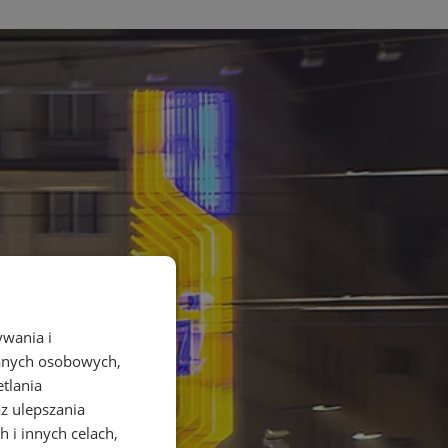
ywania i
danych osobowych,
etlania
az ulepszania
 i innych celach,