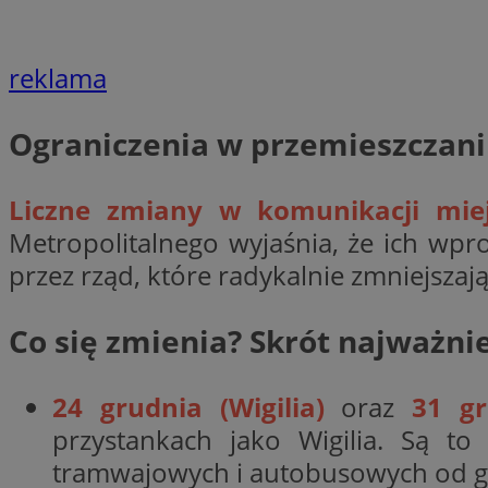
__cf_bm
reklama
VISITOR_PRIVACY_
Ograniczenia w przemieszczani
Liczne zmiany w komunikacji miej
Metropolitalnego wyjaśnia, że ich wp
przez rząd, które radykalnie zmniejszaj
Nazwa
Pro
Nazwa
Nazwa
Do
Nazwa
openstat_gid
Co się zmienia? Skrót najważni
sa-user-id-v3
google_push
.bi
WMF-Uniq
TDID
ustat_Xer121962iw
24 grudnia (Wigilia)
oraz
31 gr
openstat_cwX7xx1t
przystankach jako Wigilia. Są to
ADK_EX_11
tt_viewer
tramwajowych i autobusowych od go
c
__mguid_