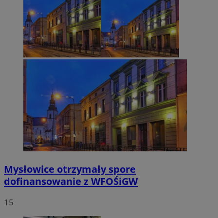
Mysłowice otrzymały spore
dofinansowanie z WFOŚiGW
15