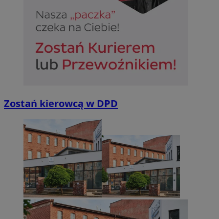
suid
1 r
Simplifi Holdings
Inc.
.simpli.fi
INGRESSCOOKIE
Ses
NGINX Inc.
bh.contextweb.com
Zostań kierowcą w DPD
CookieScriptConsent
1 r
CookieScript
m-ce.pl