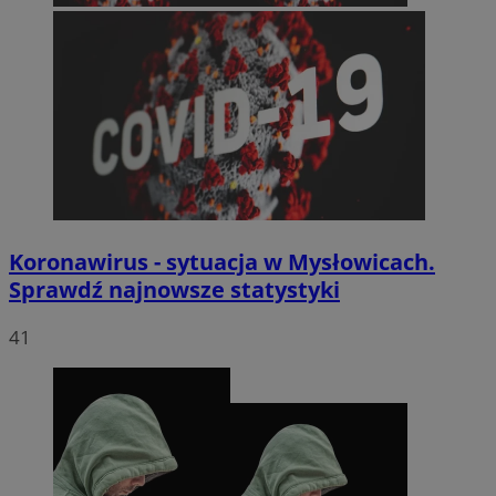
Koronawirus - sytuacja w Mysłowicach.
Sprawdź najnowsze statystyki
41