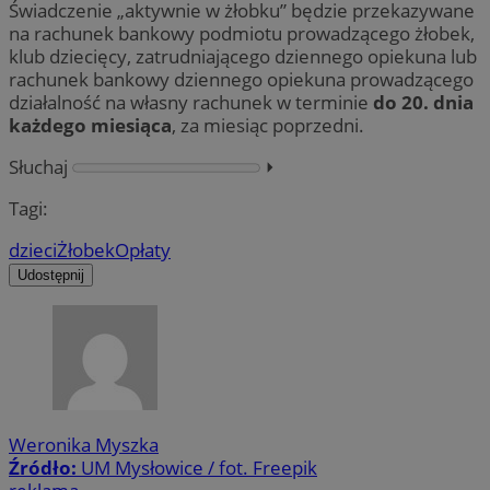
Świadczenie „aktywnie w żłobku” będzie przekazywane
na rachunek bankowy podmiotu prowadzącego żłobek,
klub dziecięcy, zatrudniającego dziennego opiekuna lub
rachunek bankowy dziennego opiekuna prowadzącego
działalność na własny rachunek w terminie
do 20. dnia
każdego miesiąca
, za miesiąc poprzedni.
Słuchaj
⏵︎
Tagi:
dzieci
Żłobek
Opłaty
Udostępnij
Weronika Myszka
Źródło:
UM Mysłowice / fot. Freepik