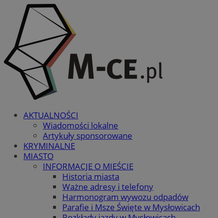
AKTUALNOŚCI
Wiadomości lokalne
Artykuły sponsorowane
KRYMINALNE
MIASTO
INFORMACJE O MIEŚCIE
Historia miasta
Ważne adresy i telefony
Harmonogram wywozu odpadów
Parafie i Msze Święte w Mysłowicach
Rozkłady jazdy w Mysłowicach