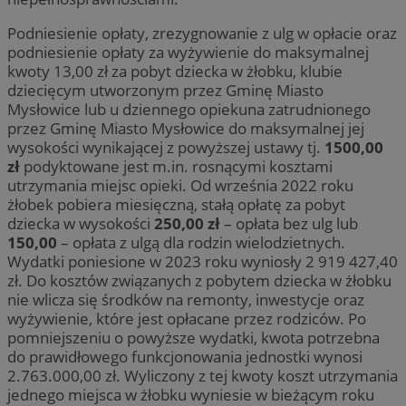
Podniesienie opłaty, zrezygnowanie z ulg w opłacie oraz
podniesienie opłaty za wyżywienie do maksymalnej
kwoty 13,00 zł za pobyt dziecka w żłobku, klubie
dziecięcym utworzonym przez Gminę Miasto
Mysłowice lub u dziennego opiekuna zatrudnionego
przez Gminę Miasto Mysłowice do maksymalnej jej
wysokości wynikającej z powyższej ustawy tj.
1500,00
zł
podyktowane jest m.in. rosnącymi kosztami
utrzymania miejsc opieki. Od września 2022 roku
żłobek pobiera miesięczną, stałą opłatę za pobyt
dziecka w wysokości
250,00 zł
– opłata bez ulg lub
150,00
– opłata z ulgą dla rodzin wielodzietnych.
Wydatki poniesione w 2023 roku wyniosły 2 919 427,40
zł. Do kosztów związanych z pobytem dziecka w żłobku
nie wlicza się środków na remonty, inwestycje oraz
wyżywienie, które jest opłacane przez rodziców. Po
pomniejszeniu o powyższe wydatki, kwota potrzebna
do prawidłowego funkcjonowania jednostki wynosi
2.763.000,00 zł. Wyliczony z tej kwoty koszt utrzymania
jednego miejsca w żłobku wyniesie w bieżącym roku