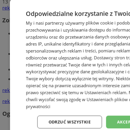
13
reklama
Odpowiedzialne korzystanie z Twoi
Zobacz również
My i nasi partnerzy używamy plików cookie i podob
przechowywania i uzyskiwania dostępu do informac
Wiadomości kryminalne w
urządzeniu oraz do przetwarzania danych osobowych
Mysłowicach
adres IP, unikalne identyfikatory i dane przeglądani
spersonalizowanych reklam i treści, pomiaru reklam i
Wiadomości lokalne
odbiorców oraz ulepszania usług.
Dostawcy stron tr
również przetwarzać Twoje dane w tych i innych cel
Kursy języka angielskiego
wykorzystywać precyzyjne dane geolokalizacyjne i c
Twoje wybory dotyczą wyłącznie tej witryny. Niekt
Tworzenie stron www - Mysłowice
opierać się na prawnie uzasadnionym interesie zami
reklama
prawo sprzeciwić się temu w
Ustawieniach reklam
.
chwili wycofać swoją zgodę w
Ustawieniach plików 
reklama
prywatności
Ogłoszenia
ODRZUĆ WSZYSTKIE
AKCEP