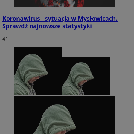
Koronawirus - sytuacja w Mysłowicach.
Sprawdź najnowsze statystyki
41