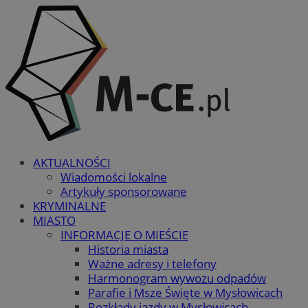
AKTUALNOŚCI
Wiadomości lokalne
Artykuły sponsorowane
KRYMINALNE
MIASTO
INFORMACJE O MIEŚCIE
Historia miasta
Ważne adresy i telefony
Harmonogram wywozu odpadów
Parafie i Msze Święte w Mysłowicach
Rozkłady jazdy w Mysłowicach