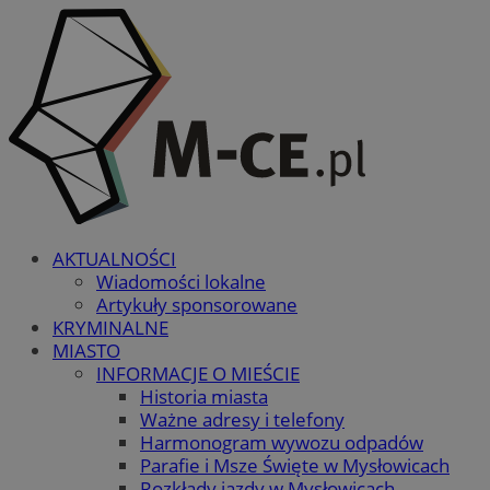
AKTUALNOŚCI
Wiadomości lokalne
Artykuły sponsorowane
KRYMINALNE
MIASTO
INFORMACJE O MIEŚCIE
Historia miasta
Ważne adresy i telefony
Harmonogram wywozu odpadów
Parafie i Msze Święte w Mysłowicach
Rozkłady jazdy w Mysłowicach