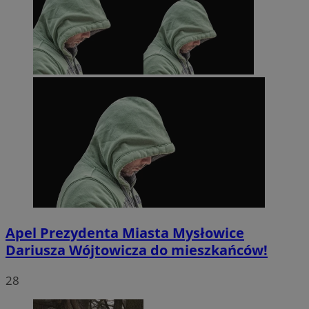
Apel Prezydenta Miasta Mysłowice
Dariusza Wójtowicza do mieszkańców!
28