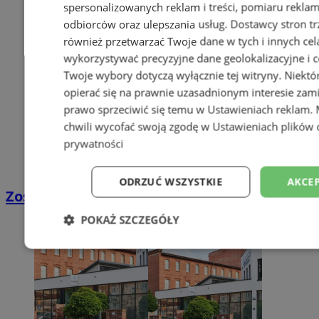
spersonalizowanych reklam i treści, pomiaru reklam i
odbiorców oraz ulepszania usług.
Dostawcy stron tr
również przetwarzać Twoje dane w tych i innych cel
wykorzystywać precyzyjne dane geolokalizacyjne i c
Twoje wybory dotyczą wyłącznie tej witryny. Niekt
opierać się na prawnie uzasadnionym interesie zami
prawo sprzeciwić się temu w
Ustawieniach reklam
.
chwili wycofać swoją zgodę w
Ustawieniach plików 
prywatności
ODRZUĆ WSZYSTKIE
AKCEP
Zostań kierowcą w DPD
POKAŻ SZCZEGÓŁY
Niezbędne
Wydajność
Targetowani
Niesklasyfikowane