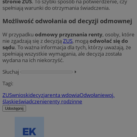
stronie ZUS
. To szybki sposób na potwierdzenie, czy
spełniają warunki do otrzymania świadczenia.
Możliwość odwołania od decyzji odmownej
W przypadku
odmowy przyznania renty
, osoby, które
nie zgadzają się z decyzją
ZUS
, mogą
odwołać się do
sądu
. To ważna informacja dla tych, którzy uważają, że
spełniają wszystkie wymagania, ale decyzja została
wydana na ich niekorzyść.
Słuchaj
⏵︎
Tagi:
ZUS
wnioski
decyzja
renta wdowia
Odwołanie
woj.
śląskie
świadczenie
renty rodzinne
Udostępnij