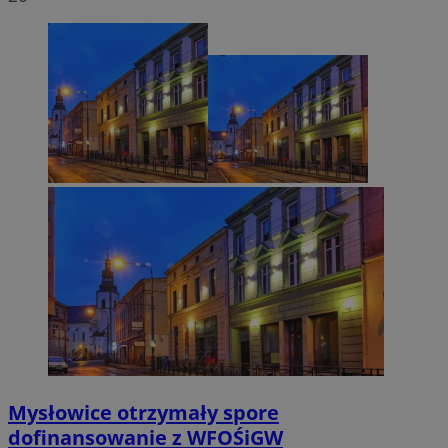
Mysłowice otrzymały spore
dofinansowanie z WFOŚiGW