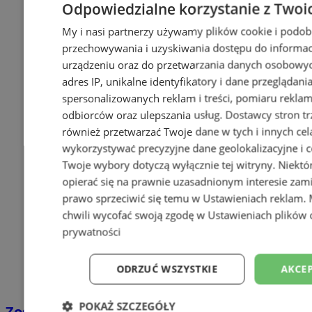
Odpowiedzialne korzystanie z Twoi
My i nasi partnerzy używamy plików cookie i podob
przechowywania i uzyskiwania dostępu do informac
urządzeniu oraz do przetwarzania danych osobowych
adres IP, unikalne identyfikatory i dane przeglądani
spersonalizowanych reklam i treści, pomiaru reklam i
odbiorców oraz ulepszania usług.
Dostawcy stron tr
również przetwarzać Twoje dane w tych i innych cel
wykorzystywać precyzyjne dane geolokalizacyjne i c
Twoje wybory dotyczą wyłącznie tej witryny. Niekt
opierać się na prawnie uzasadnionym interesie zami
prawo sprzeciwić się temu w
Ustawieniach reklam
.
chwili wycofać swoją zgodę w
Ustawieniach plików 
prywatności
ODRZUĆ WSZYSTKIE
AKCEP
POKAŻ SZCZEGÓŁY
Zostań kierowcą w DPD