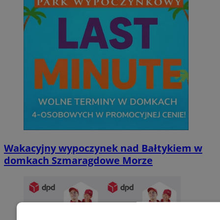
Wakacyjny wypoczynek nad Bałtykiem w
domkach Szmaragdowe Morze