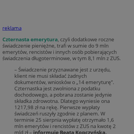
reklama
Czternasta emerytura
, czyli dodatkowe roczne
świadczenie pieniężne, trafi w sumie do 9 mln
emerytów, rencistów i innych osób pobierających
świadczenia długoterminowe, w tym 8,1 mln z ZUS.
– Świadczenie przyznawane jest z urzędu,
klient nie musi składać żadnych
dokumentów, wniosków o „14 emeryturę”.
Czternastka jest zwolniona z podatku
dochodowego, a pobrana zostanie jedynie
składka zdrowotna. Dlatego wyniesie ona
1217,98 zł na rękę. Pierwsze wypłaty
świadczeń ruszyły zgodnie z planem. W
terminie 25 sierpnia wypłatę otrzymało 1,6
mln emerytów i rencistów z ZUS na kwotę 2
mld zł –
informuje Beata Kopczyńska.