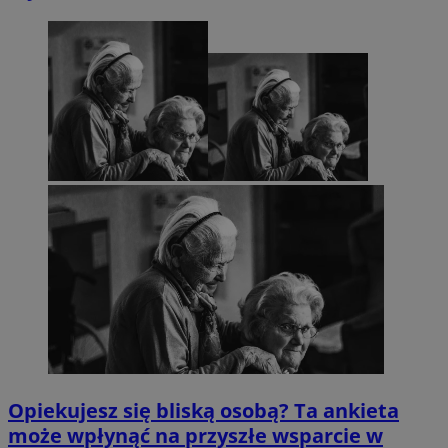
Opiekujesz się bliską osobą? Ta ankieta
może wpłynąć na przyszłe wsparcie w