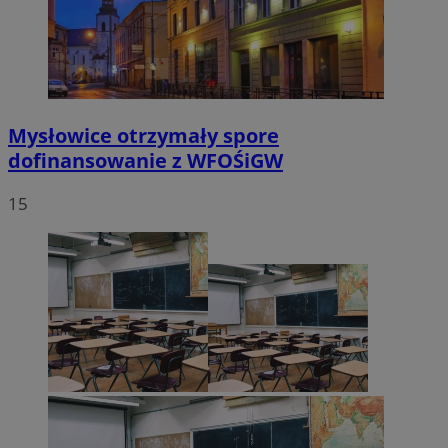
Mysłowice otrzymały spore
dofinansowanie z WFOŚiGW
15