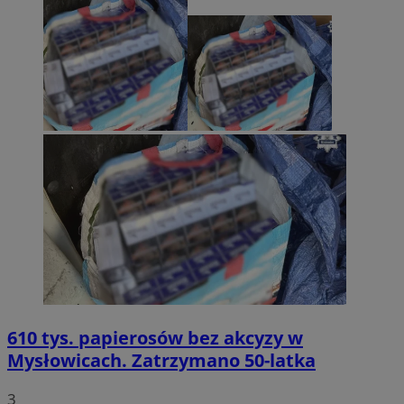
610 tys. papierosów bez akcyzy w
Mysłowicach. Zatrzymano 50-latka
3