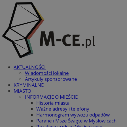
AKTUALNOŚCI
Wiadomości lokalne
Artykuły sponsorowane
KRYMINALNE
MIASTO
INFORMACJE O MIEŚCIE
Historia miasta
Ważne adresy i telefony
Harmonogram wywozu odpadów
Parafie i Msze Święte w Mysłowicach
Rozkłady jazdy w Mysłowicach