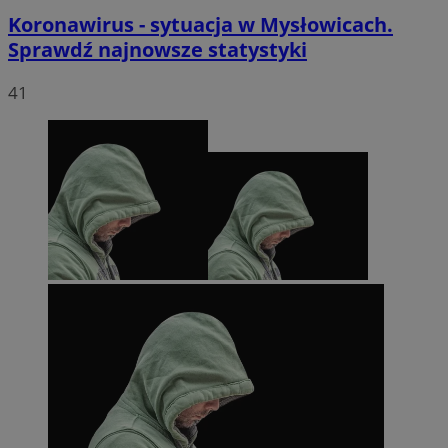
Koronawirus - sytuacja w Mysłowicach.
Sprawdź najnowsze statystyki
41