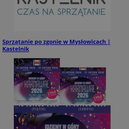
suid
1 r
Simplifi Holdings
Inc.
.simpli.fi
INGRESSCOOKIE
Ses
NGINX Inc.
bh.contextweb.com
Sprzątanie po zgonie w Mysłowicach |
Kastelnik
CookieScriptConsent
1 r
CookieScript
m-ce.pl