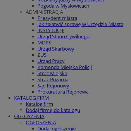
Pogoda w Mysłowicach
ADMINISTRACJA
Prezydent miasta
Jak załatwić sprawę w Urzędzie Miasta
INSTYTUCJE
Urząd Stanu Cywilnego
MOPS
Urząd Skarbowy
ZUS
Urząd Pracy
Komenda Miejska Policji
Straż Miejska
Straż Pożarna
Sąd Rejonowy
Prokuratura Rejonowa
KATALOG FIRM
Katalog firm
Dodaj firmę do katalogu
OGŁOSZENIA
OGŁOSZENIA
Dodaj ogłoszenie