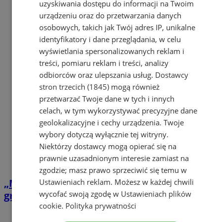
uzyskiwania dostępu do informacji na Twoim
urządzeniu oraz do przetwarzania danych
osobowych, takich jak Twój adres IP, unikalne
identyfikatory i dane przeglądania, w celu
wyświetlania spersonalizowanych reklam i
treści, pomiaru reklam i treści, analizy
odbiorców oraz ulepszania usług.
Dostawcy
stron trzecich (1845)
mogą również
przetwarzać Twoje dane w tych i innych
celach, w tym wykorzystywać precyzyjne dane
geolokalizacyjne i cechy urządzenia. Twoje
wybory dotyczą wyłącznie tej witryny.
Niektórzy dostawcy mogą opierać się na
prawnie uzasadnionym interesie zamiast na
zgodzie; masz prawo sprzeciwić się temu w
„My oddychamy, my działamy!” – konkurs
Ustawieniach reklam
. Możesz w każdej chwili
wycofać swoją zgodę w
Ustawieniach plików
graficzny dla młodzieży z Mysłowic
cookie
.
Polityka prywatności