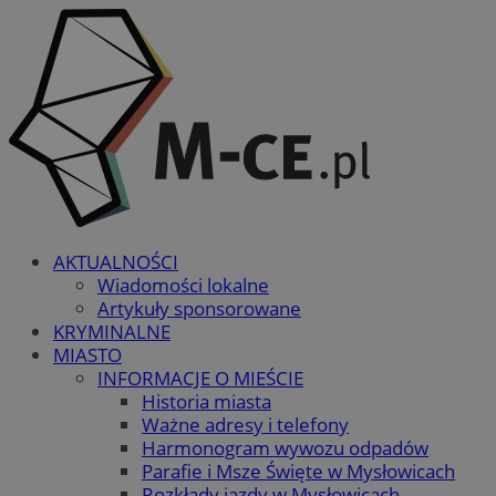
AKTUALNOŚCI
Wiadomości lokalne
Artykuły sponsorowane
KRYMINALNE
MIASTO
INFORMACJE O MIEŚCIE
Historia miasta
Ważne adresy i telefony
Harmonogram wywozu odpadów
Parafie i Msze Święte w Mysłowicach
Rozkłady jazdy w Mysłowicach