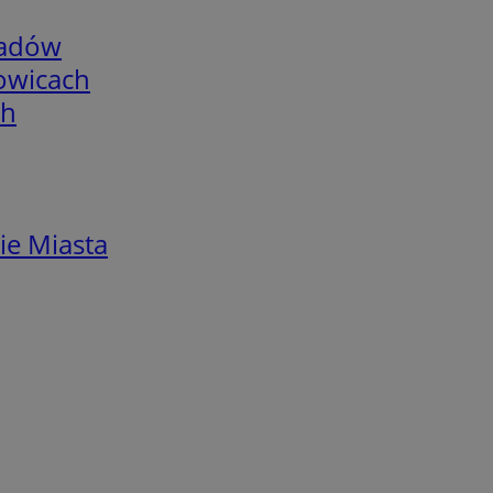
adów
łowicach
ch
ie Miasta