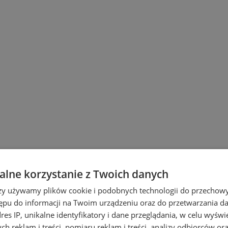
lne korzystanie z Twoich danych
ach
rzy używamy plików cookie i podobnych technologii do przechow
ępu do informacji na Twoim urządzeniu oraz do przetwarzania 
dres IP, unikalne identyfikatory i dane przeglądania, w celu wyświ
h reklam i treści, pomiaru reklam i treści, analizy odbiorców or