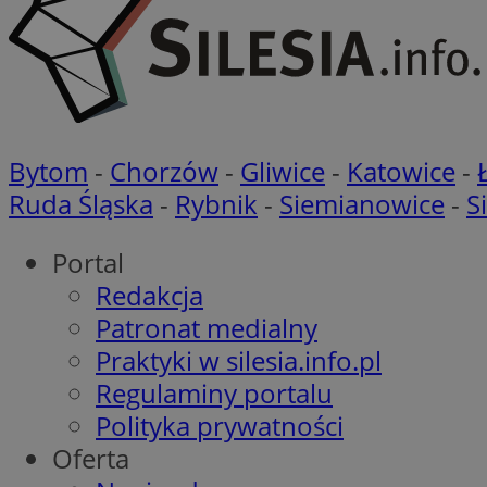
__cf_bm
VISITOR_PRIVACY_
Bytom
-
Chorzów
-
Gliwice
-
Katowice
-
Ruda Śląska
-
Rybnik
-
Siemianowice
-
S
Portal
Redakcja
Nazwa
Patronat medialny
Pro
Nazwa
Nazwa
Do
Nazwa
Praktyki w silesia.info.pl
openstat_gid
sa-user-id-v3
google_push
.bi
Regulaminy portalu
WMF-Uniq
TDID
Polityka prywatności
ustat_Xer121962iw
openstat_cwX7xx1t
Oferta
ADK_EX_11
tt_viewer