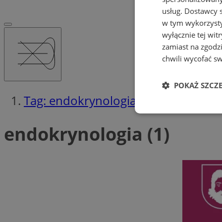
usług.
Dostawcy s
w tym wykorzysty
wyłącznie tej wi
zamiast na zgodz
chwili wycofać s
POKAŻ SZCZ
Tag: endokrynologia
Niezbędne
endokrynologia (1)
Ni
Niezbędne pliki cook
zarządzanie kontem. 