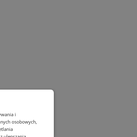
ywania i
danych osobowych,
etlania
az ulepszania