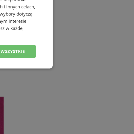
 i innych celach,
 wybory dotyczą
nym interesie
sz w każdej
 WSZYSTKIE
esklasyfikowane
ane
owanie użytkownika i
j.