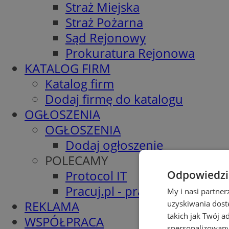
Straż Miejska
Straż Pożarna
Sąd Rejonowy
Prokuratura Rejonowa
KATALOG FIRM
Katalog firm
Dodaj firmę do katalogu
OGŁOSZENIA
OGŁOSZENIA
Dodaj ogłoszenie
POLECAMY
Protocol IT
Odpowiedzia
Pracuj.pl - praca w Mysłowic
My i nasi partne
REKLAMA
uzyskiwania dost
takich jak Twój a
WSPÓŁPRACA
spersonalizowanyc