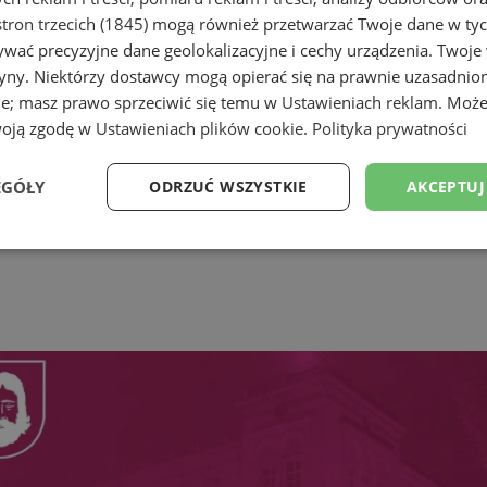
tron trzecich (1845)
mogą również przetwarzać Twoje dane w tych
wać precyzyjne dane geolokalizacyjne i cechy urządzenia. Twoje
tryny. Niektórzy dostawcy mogą opierać się na prawnie uzasadnio
ie; masz prawo sprzeciwić się temu w
Ustawieniach reklam
. Może
woją zgodę w
Ustawieniach plików cookie
.
Polityka prywatności
EGÓŁY
ODRZUĆ WSZYSTKIE
AKCEPTUJ
Wydajność
Targetowanie
Funkcjonalność
Ni
ezbędne
Wydajność
Targetowanie
Funkcjonalność
Niesklasyfikow
ie umożliwiają korzystanie z podstawowych funkcji strony internetowej, takich jak log
Bez niezbędnych plików cookie nie można prawidłowo korzystać ze strony internetowe