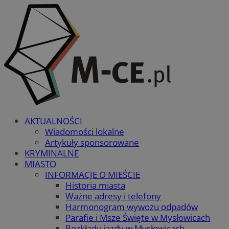
AKTUALNOŚCI
Wiadomości lokalne
Artykuły sponsorowane
KRYMINALNE
MIASTO
INFORMACJE O MIEŚCIE
Historia miasta
Ważne adresy i telefony
Harmonogram wywozu odpadów
Parafie i Msze Święte w Mysłowicach
Rozkłady jazdy w Mysłowicach