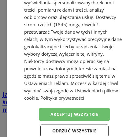
wyświetlania spersonalizowanych reklam i
treści, pomiaru reklam i treści, analizy
odbiorców oraz ulepszania usług.
Dostawcy
stron trzecich (1845)
mogą również
przetwarzać Twoje dane w tych i innych
celach, w tym wykorzystywać precyzyjne dane
geolokalizacyjne i cechy urządzenia. Twoje
wybory dotyczą wyłącznie tej witryny.
Niektórzy dostawcy mogą opierać się na
prawnie uzasadnionym interesie zamiast na
zgodzie; masz prawo sprzeciwić się temu w
Ustawieniach reklam
. Możesz w każdej chwili
wycofać swoją zgodę w
Ustawieniach plików
Jak uniknąć oszustów przy rezerwacji
cookie
.
Polityka prywatności
świątecznego wyjazdu? Poradnik last
minute
AKCEPTUJ WSZYSTKIE
ODRZUĆ WSZYSTKIE