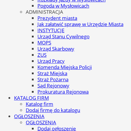
Pogoda w Mysłowicach
ADMINISTRACJA
Prezydent miasta
Jak załatwić sprawę w Urzędzie Miasta
INSTYTUCJE
Urząd Stanu Cywilnego
MOPS
Urząd Skarbowy
ZUS
Urząd Pracy
Komenda Miejska Policji
Straż Miejska
Straż Pożarna
Sąd Rejonowy
Prokuratura Rejonowa
KATALOG FIRM
Katalog firm
Dodaj firmę do katalogu
OGŁOSZENIA
OGŁOSZENIA
Dodaj ogłoszenie