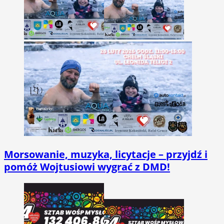
Morsowanie, muzyka, licytacje – przyjdź i
pomóż Wojtusiowi wygrać z DMD!