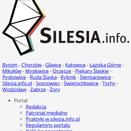
Bytom
-
Chorzów
-
Gliwice
-
Katowice
-
Łaziska Górne
-
Mikołów
-
Mysłowice
-
Orzesze
-
Piekary Śląskie
-
Pyskowice
-
Ruda Śląska
-
Rybnik
-
Siemianowice
-
Silesia.info.pl
-
Sosnowiec
-
Świętochłowice
-
Tychy
-
Wodzisław
-
Zabrze
-
Żory
Portal
Redakcja
Patronat medialny
Praktyki w silesia.info.pl
Regulaminy portalu