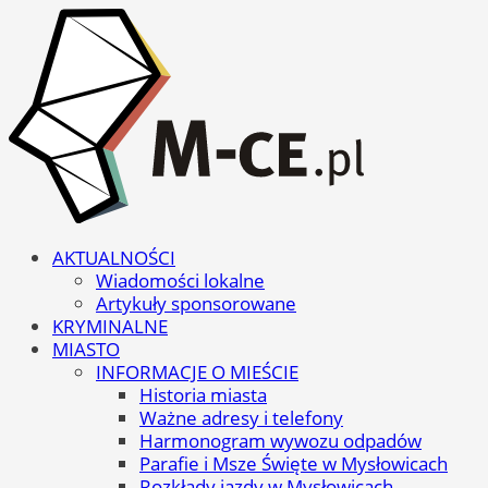
AKTUALNOŚCI
Wiadomości lokalne
Artykuły sponsorowane
KRYMINALNE
MIASTO
INFORMACJE O MIEŚCIE
Historia miasta
Ważne adresy i telefony
Harmonogram wywozu odpadów
Parafie i Msze Święte w Mysłowicach
Rozkłady jazdy w Mysłowicach