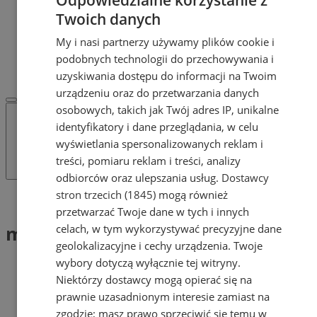
POLECAMY
Twoich danych
Protocol IT
Pracuj.pl - praca w Mysłowicach
My i nasi partnerzy używamy plików cookie i
REKLAMA
podobnych technologii do przechowywania i
WSPÓŁPRACA
uzyskiwania dostępu do informacji na Twoim
urządzeniu oraz do przetwarzania danych
osobowych, takich jak Twój adres IP, unikalne
identyfikatory i dane przeglądania, w celu
wyświetlania spersonalizowanych reklam i
treści, pomiaru reklam i treści, analizy
odbiorców oraz ulepszania usług.
Dostawcy
stron trzecich (1845)
mogą również
Tag: mieszkańcy Mysłowic
przetwarzać Twoje dane w tych i innych
mieszkańcy Mysłowic (1)
celach, w tym wykorzystywać precyzyjne dane
geolokalizacyjne i cechy urządzenia. Twoje
wybory dotyczą wyłącznie tej witryny.
Niektórzy dostawcy mogą opierać się na
prawnie uzasadnionym interesie zamiast na
zgodzie; masz prawo sprzeciwić się temu w