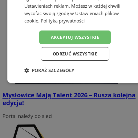
Ustawieniach reklam
. Możesz w każdej chwili
wycofać swoją zgodę w
Ustawieniach plików
cookie
.
Polityka prywatności
AKCEPTUJ WSZYSTKIE
ODRZUĆ WSZYSTKIE
POKAŻ SZCZEGÓŁY
Niezbędne
Wydajność
Targetowanie
Mysłowice Mają Talent 2026 – Rusza kolejna
edycja!
Funkcjonalność
Niesklasyfikowane
Portal należy do sieci