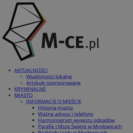
AKTUALNOŚCI
Wiadomości lokalne
Artykuły sponsorowane
KRYMINALNE
MIASTO
INFORMACJE O MIEŚCIE
Historia miasta
Ważne adresy i telefony
Harmonogram wywozu odpadów
Parafie i Msze Święte w Mysłowicach
Rozkłady jazdy w Mysłowicach