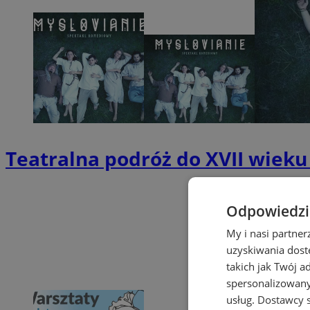
Teatralna podróż do XVII wieku
Odpowiedzia
My i nasi partne
uzyskiwania dost
takich jak Twój a
spersonalizowanyc
usług.
Dostawcy s