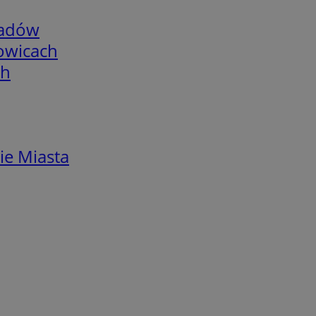
adów
łowicach
ch
ie Miasta