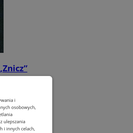
„Znicz”
ywania i
danych osobowych,
etlania
az ulepszania
 i innych celach,