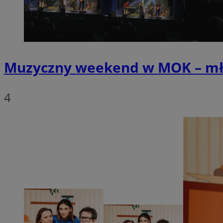
SessID
QeSessID
MvSessID
euds
Muzyczny weekend w MOK – młodz
li_gc
4
suid
INGRESSCOOKIE
CookieScriptConse