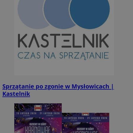
INGRESSCOOKIE
Ses
NGINX Inc.
bh.contextweb.com
CookieScriptConsent
1 r
CookieScript
m-ce.pl
Sprzątanie po zgonie w Mysłowicach |
Kastelnik