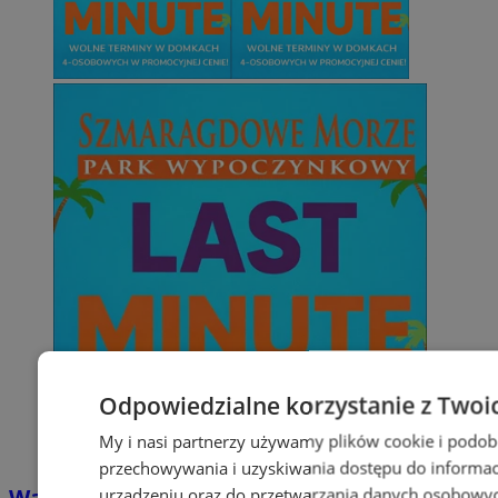
Odpowiedzialne korzystanie z Twoi
My i nasi partnerzy używamy plików cookie i podob
przechowywania i uzyskiwania dostępu do informac
Wakacyjny wypoczynek nad Bałtykiem w
urządzeniu oraz do przetwarzania danych osobowych