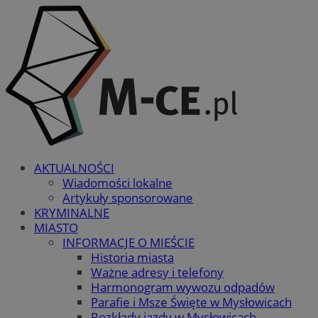
AKTUALNOŚCI
Wiadomości lokalne
Artykuły sponsorowane
KRYMINALNE
MIASTO
INFORMACJE O MIEŚCIE
Historia miasta
Ważne adresy i telefony
Harmonogram wywozu odpadów
Parafie i Msze Święte w Mysłowicach
Rozkłady jazdy w Mysłowicach