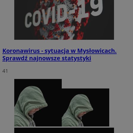
Koronawirus - sytuacja w Mysłowicach.
Sprawdź najnowsze statystyki
41