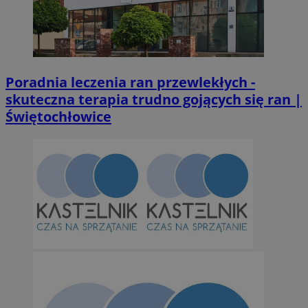
euds
.rfihub.com
Ses
Poradnia leczenia ran przewlekłych -
skuteczna terapia trudno gojących się ran |
Świętochłowice
Googl
li_gc
5 miesi
LinkedIn
tygod
Corporation
.linkedin.com
suid
1 r
Simplifi Holdings
Inc.
.simpli.fi