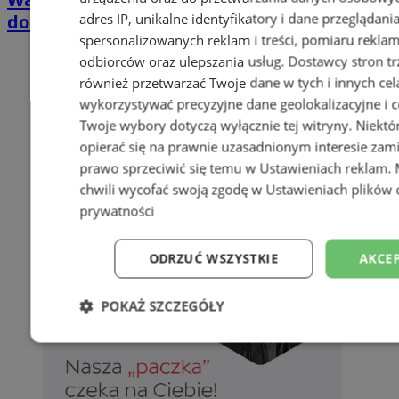
adres IP, unikalne identyfikatory i dane przeglądani
domkach Szmaragdowe Morze
spersonalizowanych reklam i treści, pomiaru reklam i
odbiorców oraz ulepszania usług.
Dostawcy stron tr
również przetwarzać Twoje dane w tych i innych cel
wykorzystywać precyzyjne dane geolokalizacyjne i c
Twoje wybory dotyczą wyłącznie tej witryny. Niekt
opierać się na prawnie uzasadnionym interesie zami
prawo sprzeciwić się temu w
Ustawieniach reklam
.
chwili wycofać swoją zgodę w
Ustawieniach plików 
prywatności
ODRZUĆ WSZYSTKIE
AKCEP
POKAŻ SZCZEGÓŁY
Niezbędne
Wydajność
Targetowani