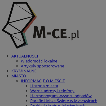
AKTUALNOŚCI
Wiadomości lokalne
Artykuły sponsorowane
KRYMINALNE
MIASTO
INFORMACJE O MIEŚCIE
Historia miasta
Ważne adresy i telefony
Harmonogram wywozu odpadów
Parafie i Msze Święte w Mysłowicach
Rozkłady jazdy w Mysłowicach