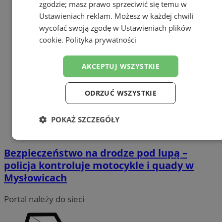
zgodzie; masz prawo sprzeciwić się temu w
Ustawieniach reklam
. Możesz w każdej chwili
wycofać swoją zgodę w
Ustawieniach plików
cookie
.
Polityka prywatności
AKCEPTUJ WSZYSTKIE
ODRZUĆ WSZYSTKIE
POKAŻ SZCZEGÓŁY
Niezbędne
Wydajność
Targetowanie
Bezpieczeństwo na drodze pod lupą –
policja kontroluje motocykle i quady w
Mysłowicach
Funkcjonalność
Niesklasyfikowane
Portal należy do sieci