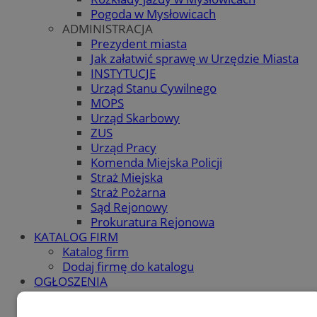
Pogoda w Mysłowicach
ADMINISTRACJA
Prezydent miasta
Jak załatwić sprawę w Urzędzie Miasta
INSTYTUCJE
Urząd Stanu Cywilnego
MOPS
Urząd Skarbowy
ZUS
Urząd Pracy
Komenda Miejska Policji
Straż Miejska
Straż Pożarna
Sąd Rejonowy
Prokuratura Rejonowa
KATALOG FIRM
Katalog firm
Dodaj firmę do katalogu
OGŁOSZENIA
OGŁOSZENIA
Dodaj ogłoszenie