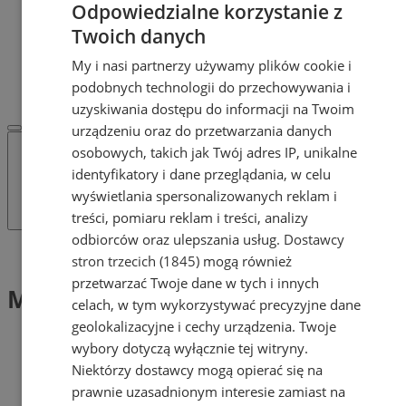
Odpowiedzialne korzystanie z
POLECAMY
Protocol IT
Twoich danych
Pracuj.pl - praca w Mysłowicach
My i nasi partnerzy używamy plików cookie i
REKLAMA
WSPÓŁPRACA
podobnych technologii do przechowywania i
uzyskiwania dostępu do informacji na Twoim
urządzeniu oraz do przetwarzania danych
osobowych, takich jak Twój adres IP, unikalne
identyfikatory i dane przeglądania, w celu
wyświetlania spersonalizowanych reklam i
treści, pomiaru reklam i treści, analizy
odbiorców oraz ulepszania usług.
Dostawcy
Tag: Motocykle i quady
stron trzecich (1845)
mogą również
przetwarzać Twoje dane w tych i innych
Motocykle i quady (1)
celach, w tym wykorzystywać precyzyjne dane
geolokalizacyjne i cechy urządzenia. Twoje
wybory dotyczą wyłącznie tej witryny.
Niektórzy dostawcy mogą opierać się na
prawnie uzasadnionym interesie zamiast na