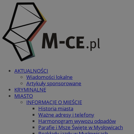
AKTUALNOŚCI
Wiadomości lokalne
Artykuły sponsorowane
KRYMINALNE
MIASTO
INFORMACJE O MIEŚCIE
Historia miasta
Ważne adresy i telefony
Harmonogram wywozu odpadów
Parafie i Msze Święte w Mysłowicach
Rozkłady jazdy w Mysłowicach