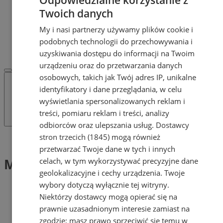
POLECAMY
Twoich danych
Protocol IT
Pracuj.pl - praca w Mysłowicach
My i nasi partnerzy używamy plików cookie i
REKLAMA
podobnych technologii do przechowywania i
WSPÓŁPRACA
uzyskiwania dostępu do informacji na Twoim
urządzeniu oraz do przetwarzania danych
osobowych, takich jak Twój adres IP, unikalne
identyfikatory i dane przeglądania, w celu
wyświetlania spersonalizowanych reklam i
treści, pomiaru reklam i treści, analizy
odbiorców oraz ulepszania usług.
Dostawcy
stron trzecich (1845)
mogą również
Tag: Motyl
przetwarzać Twoje dane w tych i innych
Motyl (1)
celach, w tym wykorzystywać precyzyjne dane
geolokalizacyjne i cechy urządzenia. Twoje
wybory dotyczą wyłącznie tej witryny.
Niektórzy dostawcy mogą opierać się na
prawnie uzasadnionym interesie zamiast na
zgodzie; masz prawo sprzeciwić się temu w