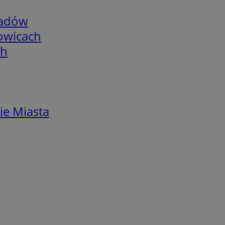
adów
łowicach
ch
ie Miasta