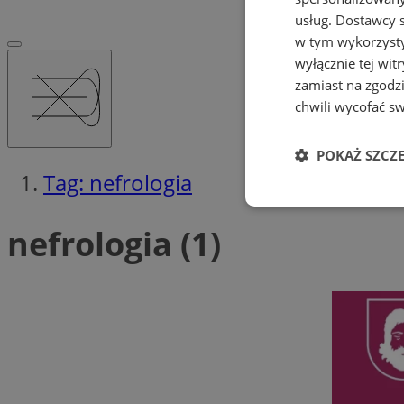
usług.
Dostawcy s
w tym wykorzysty
wyłącznie tej wi
zamiast na zgodz
chwili wycofać s
POKAŻ SZCZ
Tag: nefrologia
Niezbędne
nefrologia (1)
Ni
Niezbędne pliki cook
zarządzanie kontem. 