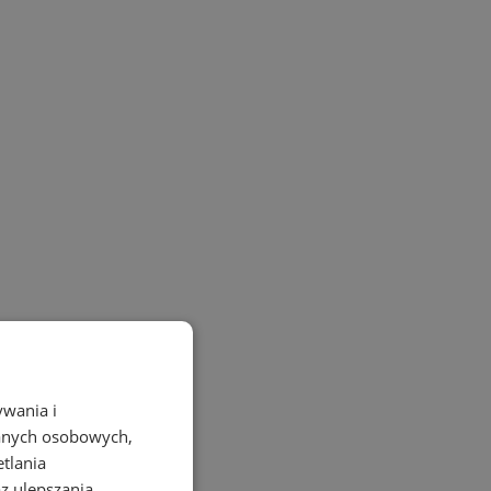
ywania i
danych osobowych,
etlania
az ulepszania