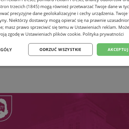
tron trzecich (1845)
mogą również przetwarzać Twoje dane w tych
wać precyzyjne dane geolokalizacyjne i cechy urządzenia. Twoje
tryny. Niektórzy dostawcy mogą opierać się na prawnie uzasadnio
ie; masz prawo sprzeciwić się temu w
Ustawieniach reklam
. Może
woją zgodę w
Ustawieniach plików cookie
.
Polityka prywatności
EGÓŁY
ODRZUĆ WSZYSTKIE
AKCEPTUJ
Wydajność
Targetowanie
Funkcjonalność
Ni
ezbędne
Wydajność
Targetowanie
Funkcjonalność
Niesklasyfikow
ie umożliwiają korzystanie z podstawowych funkcji strony internetowej, takich jak log
Bez niezbędnych plików cookie nie można prawidłowo korzystać ze strony internetowe