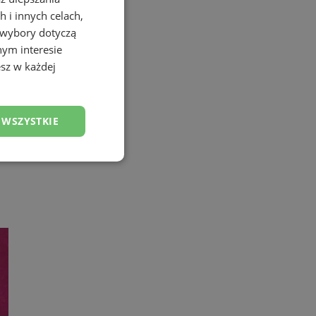
 i innych celach,
 wybory dotyczą
nym interesie
sz w każdej
 WSZYSTKIE
esklasyfikowane
ane
owanie użytkownika i
j.