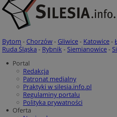
__cf_bm
VISITOR_PRIVACY_
Bytom
-
Chorzów
-
Gliwice
-
Katowice
-
Ruda Śląska
-
Rybnik
-
Siemianowice
-
S
Portal
Redakcja
Nazwa
Patronat medialny
Pro
Nazwa
Nazwa
Do
Nazwa
Praktyki w silesia.info.pl
openstat_gid
sa-user-id-v3
google_push
.bi
Regulaminy portalu
WMF-Uniq
TDID
Polityka prywatności
ustat_Xer121962iw
openstat_cwX7xx1t
Oferta
ADK_EX_11
tt_viewer