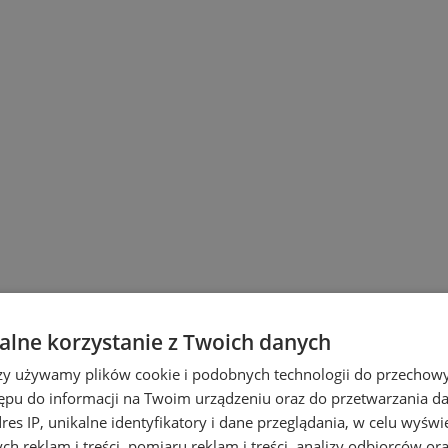
lne korzystanie z Twoich danych
ach
rzy używamy plików cookie i podobnych technologii do przechow
ępu do informacji na Twoim urządzeniu oraz do przetwarzania 
dres IP, unikalne identyfikatory i dane przeglądania, w celu wyświ
h reklam i treści, pomiaru reklam i treści, analizy odbiorców or