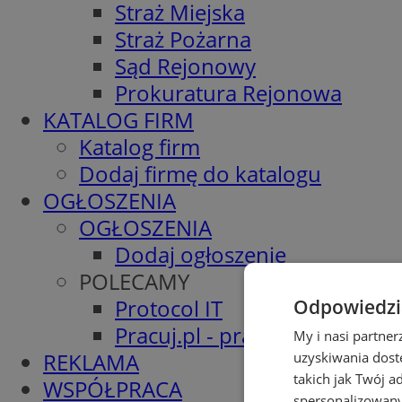
Straż Miejska
Straż Pożarna
Sąd Rejonowy
Prokuratura Rejonowa
KATALOG FIRM
Katalog firm
Dodaj firmę do katalogu
OGŁOSZENIA
OGŁOSZENIA
Dodaj ogłoszenie
POLECAMY
Protocol IT
Odpowiedzia
Pracuj.pl - praca w Mysłowic
My i nasi partne
REKLAMA
uzyskiwania dost
takich jak Twój a
WSPÓŁPRACA
spersonalizowanyc