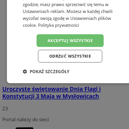
zgodzie; masz prawo sprzeciwić się temu w
Ustawieniach reklam
. Możesz w każdej chwili
wycofać swoją zgodę w
Ustawieniach plików
cookie
.
Polityka prywatności
AKCEPTUJ WSZYSTKIE
ODRZUĆ WSZYSTKIE
POKAŻ SZCZEGÓŁY
Niezbędne
Wydajność
Targetowanie
Uroczyste świętowanie Dnia Flagi i
Konstytucji 3 Maja w Mysłowicach
Funkcjonalność
Niesklasyfikowane
23
Portal należy do sieci