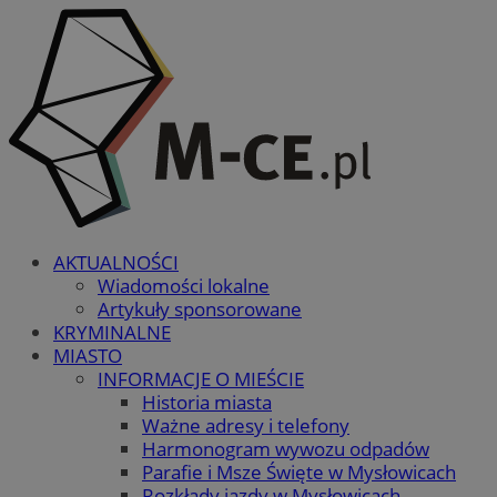
AKTUALNOŚCI
Wiadomości lokalne
Artykuły sponsorowane
KRYMINALNE
MIASTO
INFORMACJE O MIEŚCIE
Historia miasta
Ważne adresy i telefony
Harmonogram wywozu odpadów
Parafie i Msze Święte w Mysłowicach
Rozkłady jazdy w Mysłowicach