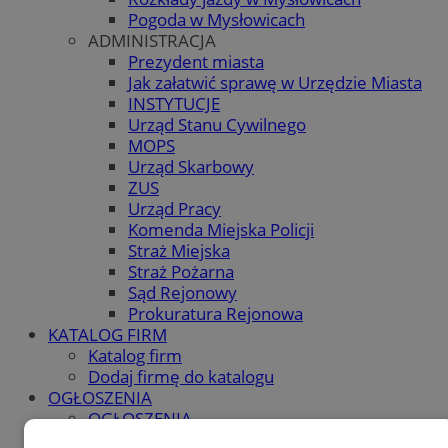
Pogoda w Mysłowicach
ADMINISTRACJA
Prezydent miasta
Jak załatwić sprawę w Urzędzie Miasta
INSTYTUCJE
Urząd Stanu Cywilnego
MOPS
Urząd Skarbowy
ZUS
Urząd Pracy
Komenda Miejska Policji
Straż Miejska
Straż Pożarna
Sąd Rejonowy
Prokuratura Rejonowa
KATALOG FIRM
Katalog firm
Dodaj firmę do katalogu
OGŁOSZENIA
OGŁOSZENIA
Dodaj ogłoszenie