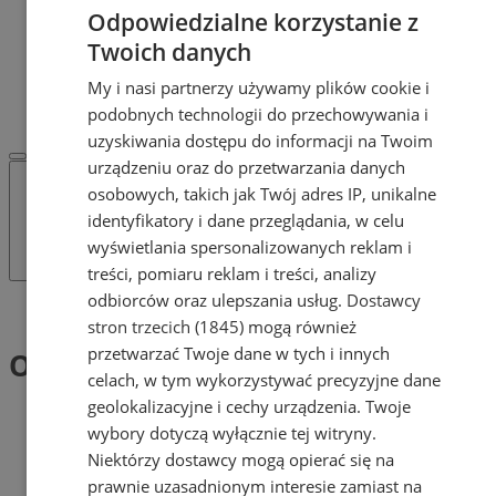
POLECAMY
Odpowiedzialne korzystanie z
Protocol IT
Twoich danych
Pracuj.pl - praca w Mysłowicach
REKLAMA
My i nasi partnerzy używamy plików cookie i
WSPÓŁPRACA
podobnych technologii do przechowywania i
uzyskiwania dostępu do informacji na Twoim
urządzeniu oraz do przetwarzania danych
osobowych, takich jak Twój adres IP, unikalne
identyfikatory i dane przeglądania, w celu
wyświetlania spersonalizowanych reklam i
treści, pomiaru reklam i treści, analizy
odbiorców oraz ulepszania usług.
Dostawcy
Tag: Orkiestra KWK
stron trzecich (1845)
mogą również
przetwarzać Twoje dane w tych i innych
Orkiestra KWK (1)
celach, w tym wykorzystywać precyzyjne dane
geolokalizacyjne i cechy urządzenia. Twoje
wybory dotyczą wyłącznie tej witryny.
Niektórzy dostawcy mogą opierać się na
prawnie uzasadnionym interesie zamiast na