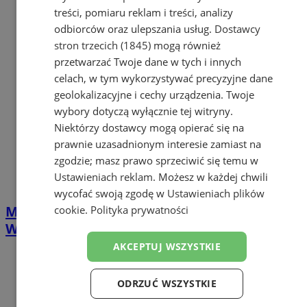
treści, pomiaru reklam i treści, analizy
odbiorców oraz ulepszania usług.
Dostawcy
stron trzecich (1845)
mogą również
przetwarzać Twoje dane w tych i innych
celach, w tym wykorzystywać precyzyjne dane
geolokalizacyjne i cechy urządzenia. Twoje
wybory dotyczą wyłącznie tej witryny.
Niektórzy dostawcy mogą opierać się na
prawnie uzasadnionym interesie zamiast na
zgodzie; masz prawo sprzeciwić się temu w
Ustawieniach reklam
. Możesz w każdej chwili
wycofać swoją zgodę w
Ustawieniach plików
Muzyczne starcie w Parku Zamkowym.
cookie
.
Polityka prywatności
Ważna informacja dla kierowców
AKCEPTUJ WSZYSTKIE
ODRZUĆ WSZYSTKIE