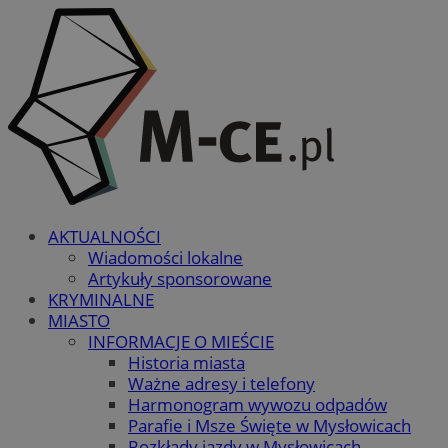
AKTUALNOŚCI
Wiadomości lokalne
Artykuły sponsorowane
KRYMINALNE
MIASTO
INFORMACJE O MIEŚCIE
Historia miasta
Ważne adresy i telefony
Harmonogram wywozu odpadów
Parafie i Msze Święte w Mysłowicach
Rozkłady jazdy w Mysłowicach