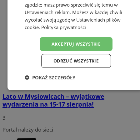
zgodzie; masz prawo sprzeciwić się temu w
Ustawieniach reklam
. Możesz w każdej chwili
wycofać swoją zgodę w
Ustawieniach plików
cookie
.
Polityka prywatności
AKCEPTUJ WSZYSTKIE
ODRZUĆ WSZYSTKIE
POKAŻ SZCZEGÓŁY
Niezbędne
Wydajność
Targetowanie
Lato w Mysłowicach – wyjątkowe
wydarzenia na 15-17 sierpnia!
Funkcjonalność
Niesklasyfikowane
3
Portal należy do sieci