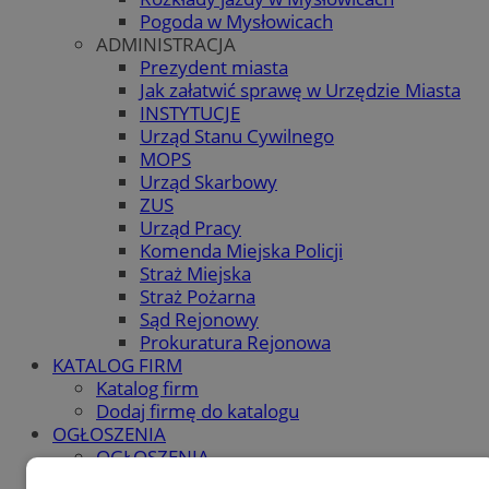
Pogoda w Mysłowicach
ADMINISTRACJA
Prezydent miasta
Jak załatwić sprawę w Urzędzie Miasta
INSTYTUCJE
Urząd Stanu Cywilnego
MOPS
Urząd Skarbowy
ZUS
Urząd Pracy
Komenda Miejska Policji
Straż Miejska
Straż Pożarna
Sąd Rejonowy
Prokuratura Rejonowa
KATALOG FIRM
Katalog firm
Dodaj firmę do katalogu
OGŁOSZENIA
OGŁOSZENIA
Dodaj ogłoszenie