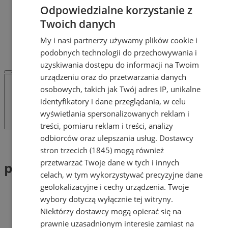
POLECAMY
Odpowiedzialne korzystanie z
Protocol IT
Twoich danych
Pracuj.pl - praca w Mysłowicach
REKLAMA
My i nasi partnerzy używamy plików cookie i
WSPÓŁPRACA
podobnych technologii do przechowywania i
uzyskiwania dostępu do informacji na Twoim
urządzeniu oraz do przetwarzania danych
osobowych, takich jak Twój adres IP, unikalne
identyfikatory i dane przeglądania, w celu
wyświetlania spersonalizowanych reklam i
treści, pomiaru reklam i treści, analizy
odbiorców oraz ulepszania usług.
Dostawcy
Tag: propozycje
stron trzecich (1845)
mogą również
przetwarzać Twoje dane w tych i innych
propozycje (1)
celach, w tym wykorzystywać precyzyjne dane
geolokalizacyjne i cechy urządzenia. Twoje
wybory dotyczą wyłącznie tej witryny.
Niektórzy dostawcy mogą opierać się na
prawnie uzasadnionym interesie zamiast na