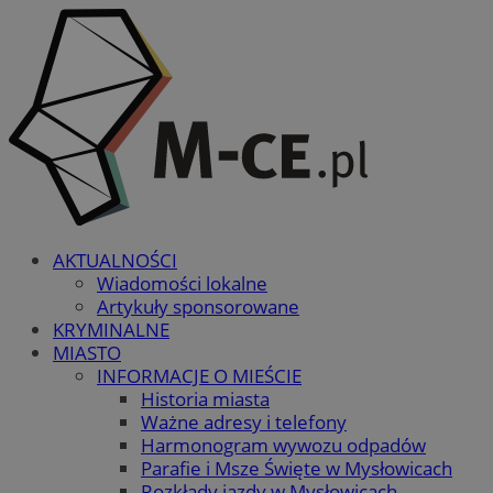
AKTUALNOŚCI
Wiadomości lokalne
Artykuły sponsorowane
KRYMINALNE
MIASTO
INFORMACJE O MIEŚCIE
Historia miasta
Ważne adresy i telefony
Harmonogram wywozu odpadów
Parafie i Msze Święte w Mysłowicach
Rozkłady jazdy w Mysłowicach