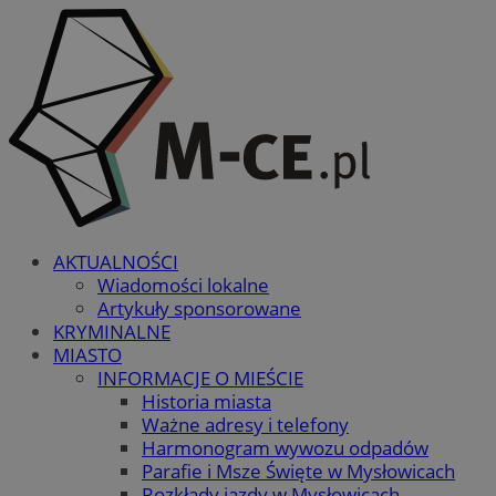
AKTUALNOŚCI
Wiadomości lokalne
Artykuły sponsorowane
KRYMINALNE
MIASTO
INFORMACJE O MIEŚCIE
Historia miasta
Ważne adresy i telefony
Harmonogram wywozu odpadów
Parafie i Msze Święte w Mysłowicach
Rozkłady jazdy w Mysłowicach