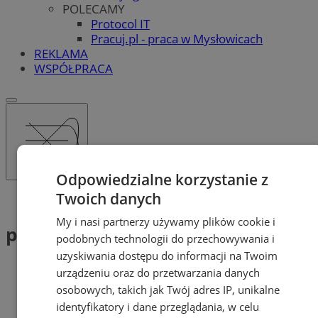
POLECAMY
Protocol IT
Pracuj.pl - praca w Mysłowicach
REKLAMA
WSPÓŁPRACA
Odpowiedzialne korzystanie z
Twoich danych
Tag: przeciwdziałanie przemocy
My i nasi partnerzy używamy plików cookie i
przeciwdziałanie przemocy (2)
podobnych technologii do przechowywania i
uzyskiwania dostępu do informacji na Twoim
urządzeniu oraz do przetwarzania danych
osobowych, takich jak Twój adres IP, unikalne
identyfikatory i dane przeglądania, w celu