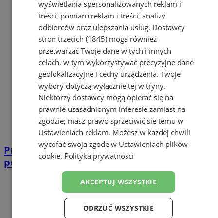
wyświetlania spersonalizowanych reklam i
treści, pomiaru reklam i treści, analizy
odbiorców oraz ulepszania usług.
Dostawcy
stron trzecich (1845)
mogą również
przetwarzać Twoje dane w tych i innych
celach, w tym wykorzystywać precyzyjne dane
geolokalizacyjne i cechy urządzenia. Twoje
wybory dotyczą wyłącznie tej witryny.
Niektórzy dostawcy mogą opierać się na
prawnie uzasadnionym interesie zamiast na
zgodzie; masz prawo sprzeciwić się temu w
Ustawieniach reklam
. Możesz w każdej chwili
wycofać swoją zgodę w
Ustawieniach plików
Przemoc w rodzinie – jak skorzystać z
cookie
.
Polityka prywatności
pomocy Policji w Mysłowicach?
AKCEPTUJ WSZYSTKIE
ODRZUĆ WSZYSTKIE